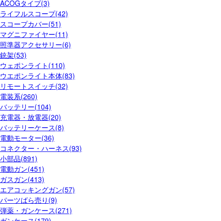
ACOGタイプ(3)
ライフルスコープ(42)
スコープカバー(51)
マグニファイヤー(11)
照準器アクセサリー(6)
銃架(53)
ウェポンライト(110)
ウエポンライト本体(83)
リモートスイッチ(32)
電装系(260)
バッテリー(104)
充電器・放電器(20)
バッテリーケース(8)
電動モーター(36)
コネクター・ハーネス(93)
小部品(891)
電動ガン(451)
ガスガン(413)
エアコッキングガン(57)
パーツばら売り(9)
弾薬・ガンケース(271)
ガンケース(179)