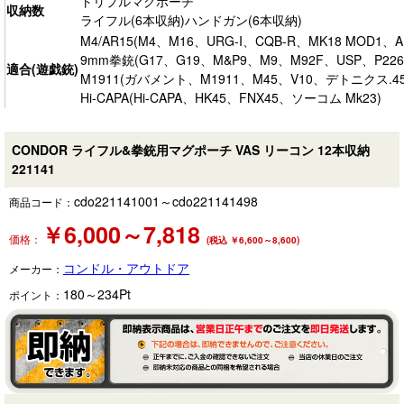
トリプルマグポーチ
収納数
ライフル(6本収納)ハンドガン(6本収納)
M4/AR15(M4、M16、URG-I、CQB-R、MK18 MOD
9mm拳銃(G17、G19、M&P9、M9、M92F、USP、P226
適合(遊戯銃)
M1911(ガバメント、M1911、M45、V10、デトニクス.45
Hi-CAPA(Hi-CAPA、HK45、FNX45、ソーコム Mk23)
CONDOR ライフル&拳銃用マグポーチ VAS リーコン 12本収納
221141
cdo221141001～cdo221141498
商品コード：
￥
6,000～7,818
価格：
(税込 ￥6,600～8,600)
コンドル・アウトドア
メーカー：
180～234
Pt
ポイント：