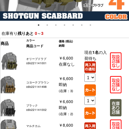
在庫有り
残りあと
0
～
3
カラー
価格
(税込)
商品
商品コード
納期
現在
1名
の入
￥6,600
荷待ち
オリーブドラブ
cdo221141001
在庫なし
￥6,600
コヨーテブラウン
即納
cdo221141498
(在庫：3)
￥6,600
ブラック
即納
cdo221141002
(在庫：2)
￥8,600
マルチカム