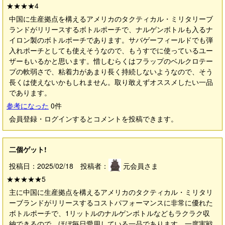
★★★★
4
中国に生産拠点を構えるアメリカのタクティカル・ミリタリーブ
ランドがリリースするボトルポーチで、ナルゲンボトルも入るナ
イロン製のボトルポーチであります。サバゲーフィールドでも弾
入れポーチとしても使えそうなので、もうすでに使っているユー
ザーもいるかと思います。惜しむらくはフラップのベルクロテー
プの軟弱さで、粘着力があまり長く持続しないようなので、そう
長くは使えないかもしれません。取り敢えずオススメしたい一品
であります。
参考になった
0
件
会員登録・ログインするとコメントを投稿できます。
二個ゲット!
投稿日：2025/02/18 投稿者：
元会員さま
★★★★★
5
主に中国に生産拠点を構えるアメリカのタクティカル・ミリタリ
ーブランドがリリースするコストパフォーマンスに非常に優れた
ボトルポーチで、1リットルのナルゲンボトルなどもラクラク収
納できるので、ほぼ毎日愛用している一品であります。一度実戦