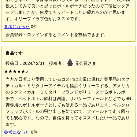
投入してみて良いと思ったボトルポーチだったので二個ピックア
ップしましたが、何度でもリピートしたい優れものかと思いま
す。オリーブドラブ色がおススメです。
参考になった
0
件
会員登録・ログインするとコメントを投稿できます。
良品です
投稿日：2024/12/31 投稿者：
元会員さま
★★★★★
5
当方が日頃より愛用しているコスパに非常に優れた実用品のタク
ティカル・ミリタリーアイテムを幅広くリリースする、アメリカ
のタクティカル・ミリタリーブランドがリリースするボトルポー
チで、ペットボトル飲料は勿論、サバゲーフィールドなどでもBB
弾専用のボトルポーチとしても使える一品であります。ベルクロ
フラップがボトルの飛び出しを防ぐので、フィールドで走り回っ
ても安心です。なので、自信を持ってオススメしたい一品であり
ます。
参考になった
0
件