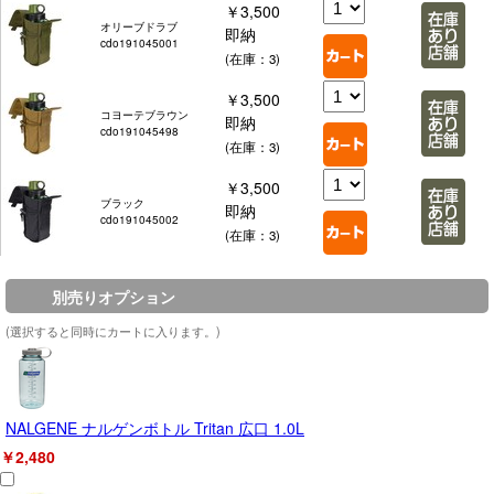
￥3,500
オリーブドラブ
即納
cdo191045001
(在庫：3)
￥3,500
コヨーテブラウン
即納
cdo191045498
(在庫：3)
￥3,500
ブラック
即納
cdo191045002
(在庫：3)
別売りオプション
(選択すると同時にカートに入ります。)
NALGENE ナルゲンボトル Tritan 広口 1.0L
￥2,480