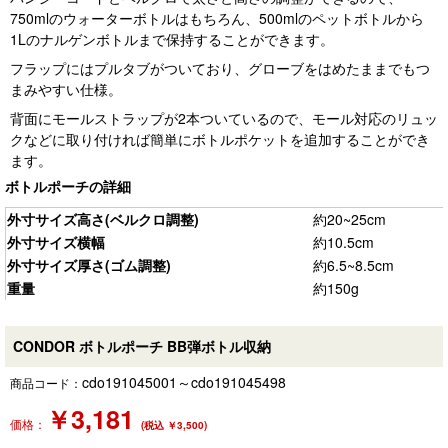
750mlのウォーターボトルはもちろん、500mlのペットボトルから
1Lのナルゲンボトルまで保持することができます。
フラップにはプルタブがついており、グローブをはめたままでもつ
まみやすい仕様。
背面にモールストラップが2本ついているので、モール対応のリュッ
クなどに取り付ければ簡単にボトルポケットを追加することができ
ます。
ボトルポーチの詳細
外寸サイズ高さ(ベルクロ調整)
約20~25cm
外寸サイズ横幅
約10.5cm
外寸サイズ厚さ(ゴム調整)
約6.5~8.5cm
重量
約150g
CONDOR ボトルポーチ BB弾ボトル収納
cdo191045001～cdo191045498
商品コード：
￥
3,181
価格：
(税込 ￥3,500)