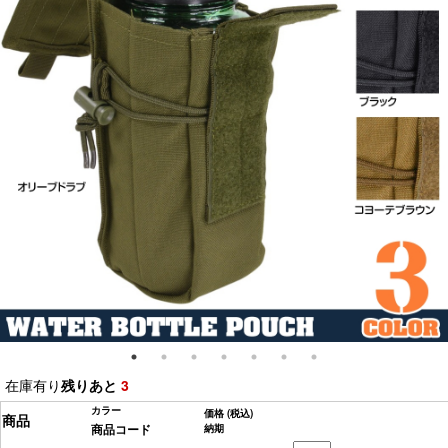
在庫有り
残りあと
3
カラー
価格
(税込)
商品
商品コード
納期