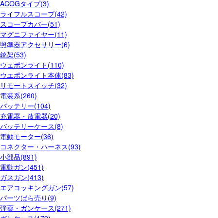
ACOGタイプ(3)
ライフルスコープ(42)
スコープカバー(51)
マグニファイヤー(11)
照準器アクセサリー(6)
銃架(53)
ウェポンライト(110)
ウエポンライト本体(83)
リモートスイッチ(32)
電装系(260)
バッテリー(104)
充電器・放電器(20)
バッテリーケース(8)
電動モーター(36)
コネクター・ハーネス(93)
小部品(891)
電動ガン(451)
ガスガン(413)
エアコッキングガン(57)
パーツばら売り(9)
弾薬・ガンケース(271)
ガンケース(179)