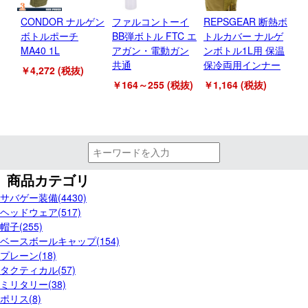
CONDOR ナルゲン
ファルコントーイ
REPSGEAR 断熱ボ
ボトルポーチ
BB弾ボトル FTC エ
トルカバー ナルゲ
MA40 1L
アガン・電動ガン
ンボトル1L用 保温
共通
保冷両用インナー
￥4,272 (税抜)
￥164～255 (税抜)
￥1,164 (税抜)
商品カテゴリ
サバゲー装備(4430)
ヘッドウェア(517)
帽子(255)
ベースボールキャップ(154)
プレーン(18)
タクティカル(57)
ミリタリー(38)
ポリス(8)