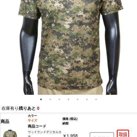
在庫有り
残りあと
0
カラー
価格
(税込)
商品
サイズ
納期
商品コード
ウッドランドデジタルカ
￥1,958
モ