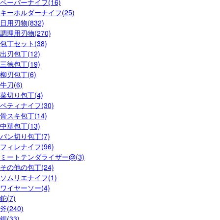
ペーパーナイフ(16)
キーホルダーナイフ(25)
日用刃物(832)
調理用刃物(270)
包丁セット(38)
出刃包丁(12)
三徳包丁(19)
柳刃包丁(6)
牛刀(6)
菜切り包丁(4)
ペティナイフ(30)
骨スキ包丁(14)
中華包丁(13)
パン切り包丁(7)
フィレナイフ(96)
ミートテンダライザー@(3)
その他の包丁(24)
ソムリエナイフ(1)
ワイヤーソー(4)
鉈(7)
斧(240)
鋸(33)