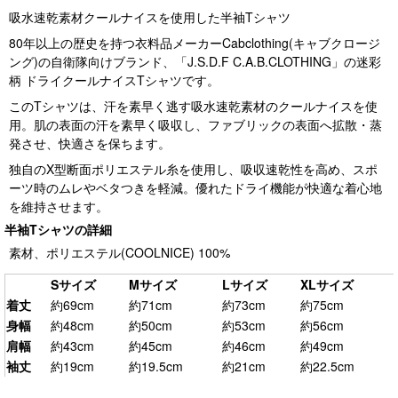
吸水速乾素材クールナイスを使用した半袖Tシャツ
80年以上の歴史を持つ衣料品メーカーCabclothing(キャブクロージ
ング)の自衛隊向けブランド、「J.S.D.F C.A.B.CLOTHING」の迷彩
柄 ドライクールナイスTシャツです。
このTシャツは、汗を素早く逃す吸水速乾素材のクールナイスを使
用。肌の表面の汗を素早く吸収し、ファブリックの表面へ拡散・蒸
発させ、快適さを保ちます。
独自のX型断面ポリエステル糸を使用し、吸収速乾性を高め、スポ
ーツ時のムレやベタつきを軽減。優れたドライ機能が快適な着心地
を維持させます。
半袖Tシャツの詳細
素材、ポリエステル(COOLNICE) 100%
Sサイズ
Mサイズ
Lサイズ
XLサイズ
着丈
約69cm
約71cm
約73cm
約75cm
身幅
約48cm
約50cm
約53cm
約56cm
肩幅
約43cm
約45cm
約46cm
約49cm
袖丈
約19cm
約19.5cm
約21cm
約22.5cm