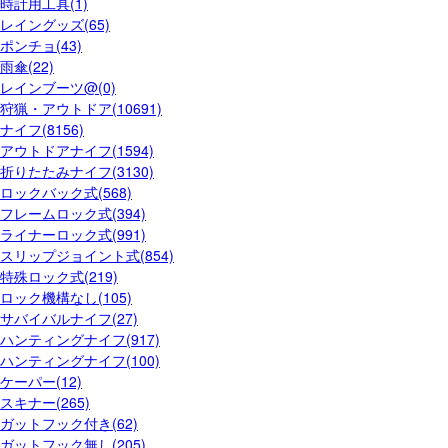
時計用工具(1)
レイングッズ(65)
ポンチョ(43)
雨傘(22)
レインブーツ@(0)
狩猟・アウトドア(10691)
ナイフ(8156)
アウトドアナイフ(1594)
折りたたみナイフ(3130)
ロックバック式(568)
フレームロック式(394)
ライナーロック式(991)
スリップジョイント式(854)
特殊ロック式(219)
ロック機構なし(105)
サバイバルナイフ(27)
ハンティングナイフ(917)
ハンティングナイフ(100)
ケーパー(12)
スキナー(265)
ガットフック付き(62)
ガットフック無し(205)