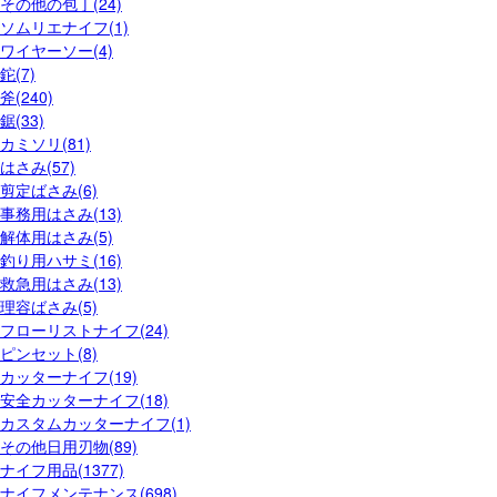
その他の包丁(24)
ソムリエナイフ(1)
ワイヤーソー(4)
鉈(7)
斧(240)
鋸(33)
カミソリ(81)
はさみ(57)
剪定ばさみ(6)
事務用はさみ(13)
解体用はさみ(5)
釣り用ハサミ(16)
救急用はさみ(13)
理容ばさみ(5)
フローリストナイフ(24)
ピンセット(8)
カッターナイフ(19)
安全カッターナイフ(18)
カスタムカッターナイフ(1)
その他日用刃物(89)
ナイフ用品(1377)
ナイフメンテナンス(698)