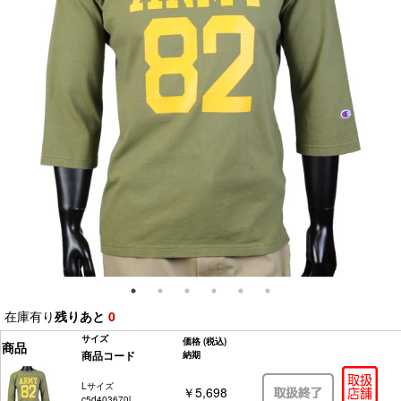
在庫有り
残りあと
0
サイズ
価格
(税込)
商品
商品コード
納期
Lサイズ
￥5,698
c5d403670l