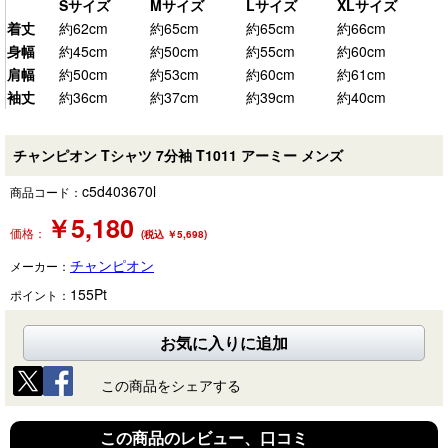
Sサイズ
Mサイズ
Lサイズ
XLサイズ
着丈
約62cm
約65cm
約65cm
約66cm
身幅
約45cm
約50cm
約55cm
約60cm
肩幅
約50cm
約53cm
約60cm
約61cm
袖丈
約36cm
約37cm
約39cm
約40cm
チャンピオン Tシャツ 7分袖 T1011 アーミー メンズ
c5d403670l
商品コード：
￥
5,180
価格：
(税込 ￥5,698)
チャンピオン
メーカー：
155
Pt
ポイント：
お気に入りに追加
この商品をシェアする
この商品のレビュー、口コミ