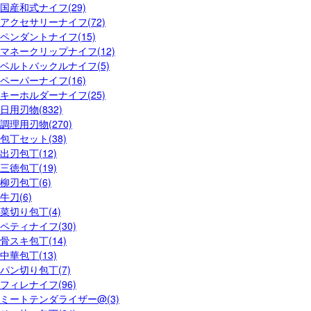
国産和式ナイフ(29)
アクセサリーナイフ(72)
ペンダントナイフ(15)
マネークリップナイフ(12)
ベルトバックルナイフ(5)
ペーパーナイフ(16)
キーホルダーナイフ(25)
日用刃物(832)
調理用刃物(270)
包丁セット(38)
出刃包丁(12)
三徳包丁(19)
柳刃包丁(6)
牛刀(6)
菜切り包丁(4)
ペティナイフ(30)
骨スキ包丁(14)
中華包丁(13)
パン切り包丁(7)
フィレナイフ(96)
ミートテンダライザー@(3)