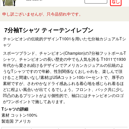
申し訳ございませんが、只今品切れ中です。
7分袖Tシャツ ティーテンイレブン
チャンピオンの伝統的デザインT1001を用いた七分袖カジュアルTシ
ャツ
スポーツブランド、チャンピオン(Champion)の7分袖フットボールT
シャツ。チャンピオンの長い歴史の中でも人気を誇る T1011で1930
年代から愛され続けるデザインでアメリカンカジュアルの伝統のよ
うなTシャツですので年齢、性別関係なくおしゃれを、楽しんで頂
けること間違いなし!素材はUSAコットン100パーセントで、厚手の
素材ですが、さわやかなドライ感あふれる着心地を感じられ着るほ
どに程よい風合いが出てくるでしょう。フロント、バック共に少し
凹凸のあるプリントがより個性的で、袖口にはチャンピオンのロゴ
がワンポイントで施してあります。
Tシャツの詳細
素材 コットン100%
製造国 アメリカ