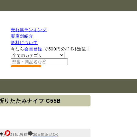
売れ筋ランキング
実店舗紹介
送料について
今なら
会員登録
で500円分ﾎﾟｲﾝﾄ進呈！
検索
折りたたみナイフ C55B
件)
216pt獲得
30日間返品OK