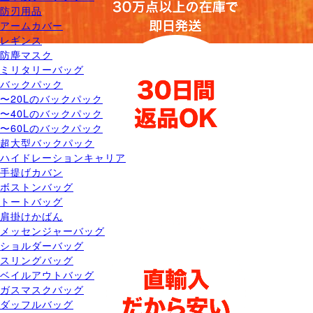
防刃用品
アームカバー
レギンス
防塵マスク
ミリタリーバッグ
バックパック
〜20Lのバックパック
〜40Lのバックパック
〜60Lのバックパック
超大型バックパック
ハイドレーションキャリア
手提げカバン
ボストンバッグ
トートバッグ
肩掛けかばん
メッセンジャーバッグ
ショルダーバッグ
スリングバッグ
ベイルアウトバッグ
ガスマスクバッグ
ダッフルバッグ