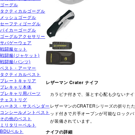
ゴーグル
タクティカルゴーグル
メッシュゴーグル
セーフティゴーグル
バイカーゴーグル
ゴーグルアクセサリー
サバゲーウェア
戦闘服セット
戦闘服(ジャケット)
戦闘服(パンツ)
ベスト・アーマー
タクティカルベスト
プレートキャリア
レザーマン Crater ナイフ
プレキャリ本体
プレキャリ用パーツ
カラビナ付きで、落とす心配も少ないナイフ
チェストリグ
ハーネス・サスペンダー
レザーマンのCRATERシリーズの折りた
コンシールメントベスト
ッド付きで片手オープンが可能なロックバ
その他のベスト
が装備されています。
ミリタリーベルト
BDUベルト
ナイフの詳細