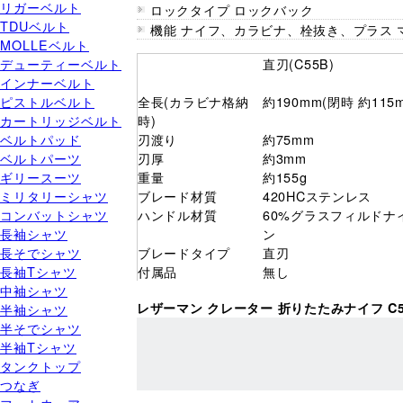
リガーベルト
ロックタイプ ロックバック
TDUベルト
機能 ナイフ、カラビナ、栓抜き、プラス
MOLLEベルト
デューティーベルト
直刃(C55B)
インナーベルト
ピストルベルト
全長(カラビナ格納
約190mm(閉時 約115
カートリッジベルト
時)
ベルトパッド
刃渡り
約75mm
ベルトパーツ
刃厚
約3mm
ギリースーツ
重量
約155g
ミリタリーシャツ
ブレード材質
420HCステンレス
コンバットシャツ
ハンドル材質
60%グラスフィルドナ
長袖シャツ
ン
長そでシャツ
ブレードタイプ
直刃
長袖Tシャツ
付属品
無し
中袖シャツ
レザーマン クレーター 折りたたみナイフ C
半袖シャツ
半そでシャツ
半袖Tシャツ
タンクトップ
つなぎ