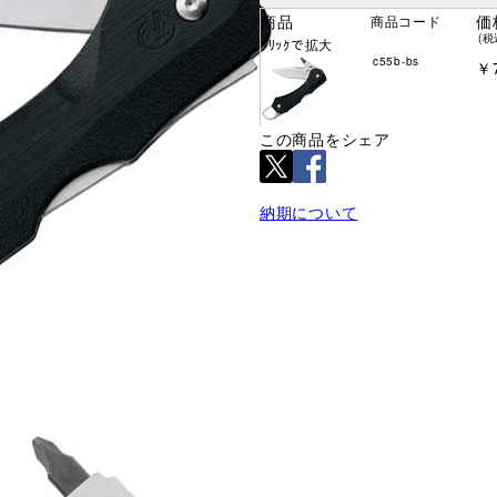
商品
価
商品コード
(税
ｸﾘｯｸで拡大
c55b-bs
￥7
この商品をシェア
納期について