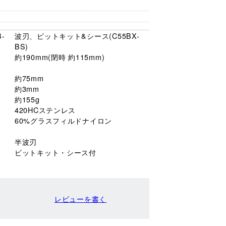
-
波刃、ビットキット&シース(C55BX-
BS)
約190mm(閉時 約115mm)
約75mm
約3mm
約155g
420HCステンレス
60%グラスフィルドナイロン
半波刃
ビットキット・シース付
レビューを書く