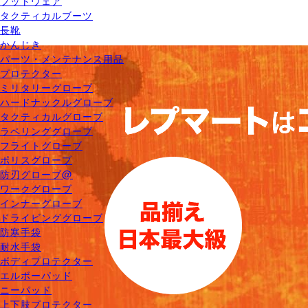
フットウェア
タクティカルブーツ
長靴
かんじき
パーツ・メンテナンス用品
プロテクター
ミリタリーグローブ
ハードナックルグローブ
タクティカルグローブ
ラペリンググローブ
フライトグローブ
ポリスグローブ
防刃グローブ@
ワークグローブ
インナーグローブ
ドライビンググローブ
防寒手袋
耐水手袋
ボディプロテクター
エルボーパッド
ニーパッド
上下肢プロテクター