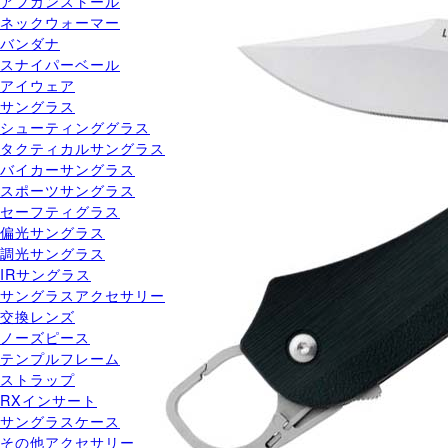
アフガンストール
ネックウォーマー
バンダナ
スナイパーベール
アイウェア
サングラス
シューティンググラス
タクティカルサングラス
バイカーサングラス
スポーツサングラス
セーフティグラス
偏光サングラス
調光サングラス
IRサングラス
サングラスアクセサリー
交換レンズ
ノーズピース
テンプルフレーム
ストラップ
RXインサート
サングラスケース
その他アクセサリー