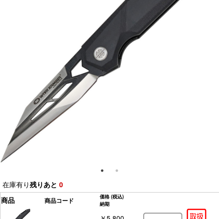
在庫有り
残りあと
0
価格
(税込)
商品
商品コード
納期
￥5,800