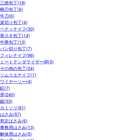
三徳包丁(19)
柳刃包丁(6)
牛刀(6)
菜切り包丁(4)
ペティナイフ(30)
骨スキ包丁(14)
中華包丁(13)
パン切り包丁(7)
フィレナイフ(96)
ミートテンダライザー@(3)
その他の包丁(24)
ソムリエナイフ(1)
ワイヤーソー(4)
鉈(7)
斧(240)
鋸(33)
カミソリ(81)
はさみ(57)
剪定ばさみ(6)
事務用はさみ(13)
解体用はさみ(5)