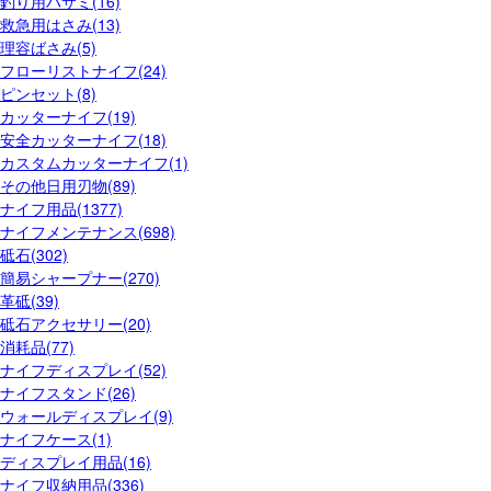
釣り用ハサミ(16)
救急用はさみ(13)
理容ばさみ(5)
フローリストナイフ(24)
ピンセット(8)
カッターナイフ(19)
安全カッターナイフ(18)
カスタムカッターナイフ(1)
その他日用刃物(89)
ナイフ用品(1377)
ナイフメンテナンス(698)
砥石(302)
簡易シャープナー(270)
革砥(39)
砥石アクセサリー(20)
消耗品(77)
ナイフディスプレイ(52)
ナイフスタンド(26)
ウォールディスプレイ(9)
ナイフケース(1)
ディスプレイ用品(16)
ナイフ収納用品(336)