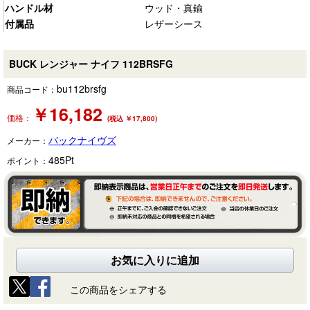
ハンドル材
ウッド・真鍮
付属品
レザーシース
BUCK レンジャー ナイフ 112BRSFG
bu112brsfg
商品コード：
￥
16,182
価格：
(税込 ￥17,800)
バックナイヴズ
メーカー：
485
Pt
ポイント：
お気に入りに追加
この商品をシェアする