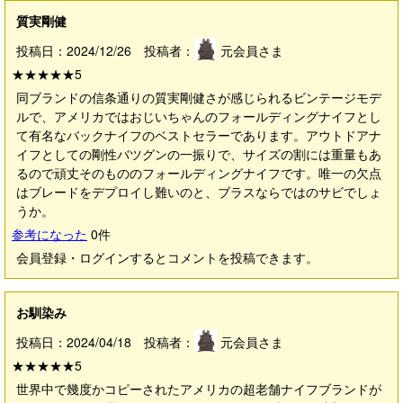
質実剛健
投稿日：2024/12/26 投稿者：
元会員さま
★★★★★
5
同ブランドの信条通りの質実剛健さが感じられるビンテージモデ
ルで、アメリカではおじいちゃんのフォールディングナイフとし
て有名なバックナイフのベストセラーであります。アウトドアナ
イフとしての剛性バツグンの一振りで、サイズの割には重量もあ
るので頑丈そのもののフォールディングナイフです。唯一の欠点
はブレードをデプロイし難いのと、ブラスならではのサビでしょ
うか。
参考になった
0
件
会員登録・ログインするとコメントを投稿できます。
お馴染み
投稿日：2024/04/18 投稿者：
元会員さま
★★★★★
5
世界中で幾度かコピーされたアメリカの超老舗ナイフブランドが