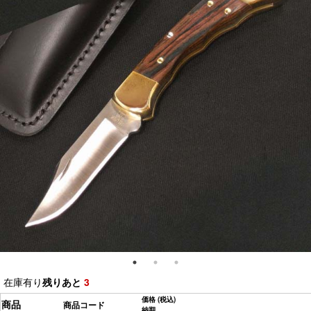
在庫有り
残りあと
3
価格
(税込)
商品
商品コード
納期