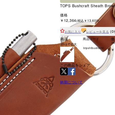
TOPS Bushcraft Sheath Bro
価格
￥12,364
(税込￥13,600)
(0
お気に入り
レビューを見る
商品
価
商品コード
(
ｸﾘｯｸで拡大
btpshlbushbrnr
￥
この商品をシェア
納期について