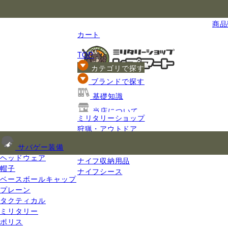
国内最大級のミリタリー総合通販
商品数
カート
TOP
カテゴリで探す
ブランドで探す
基礎知識
当店について
ミリタリーショップ
ご利用ガイド
狩猟・アウトドア
ナイフ
サバゲー装備
ナイフ用品
ヘッドウェア
ナイフ収納用品
帽子
ナイフシース
ベースボールキャップ
プレーン
タクティカル
ミリタリー
ポリス