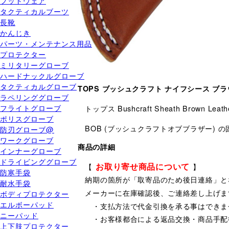
フットウェア
タクティカルブーツ
長靴
かんじき
パーツ・メンテナンス用品
プロテクター
ミリタリーグローブ
ハードナックルグローブ
タクティカルグローブ
TOPS ブッシュクラフト ナイフシース ブラウ
ラペリンググローブ
フライトグローブ
トップス Bushcraft Sheath Brown Leath
ポリスグローブ
BOB (ブッシュクラフトオブブラザー)
防刃グローブ@
ワークグローブ
商品の詳細
インナーグローブ
ドライビンググローブ
お取り寄せ商品について
【
】
防寒手袋
納期の箇所が「取寄品のため後日連絡」と
耐水手袋
メーカーに在庫確認後、ご連絡差し上げま
ボディプロテクター
エルボーパッド
・支払方法で代金引換を承る事はできま
ニーパッド
・お客様都合による返品交換・商品手配
上下肢プロテクター