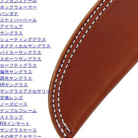
アフガンストール
ネックウォーマー
バンダナ
スナイパーベール
アイウェア
サングラス
シューティンググラス
タクティカルサングラス
バイカーサングラス
スポーツサングラス
セーフティグラス
偏光サングラス
調光サングラス
IRサングラス
サングラスアクセサリー
交換レンズ
ノーズピース
テンプルフレーム
ストラップ
RXインサート
サングラスケース
その他アクセサリー