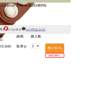
wn Leather TPSHLBUSHBRN
件)
370pt獲得
30日間返品OK
格
納期
購入数
税込)
13,600
取寄せ