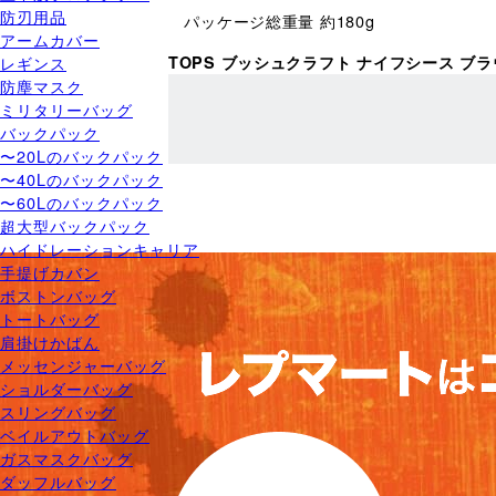
防刃用品
パッケージ総重量 約180g
アームカバー
TOPS ブッシュクラフト ナイフシース ブラ
レギンス
防塵マスク
ミリタリーバッグ
バックパック
〜20Lのバックパック
〜40Lのバックパック
〜60Lのバックパック
超大型バックパック
ハイドレーションキャリア
手提げカバン
ボストンバッグ
トートバッグ
肩掛けかばん
メッセンジャーバッグ
ショルダーバッグ
スリングバッグ
ベイルアウトバッグ
ガスマスクバッグ
ダッフルバッグ