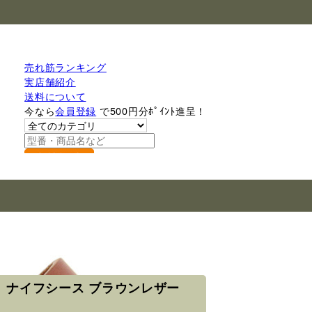
売れ筋ランキング
実店舗紹介
送料について
今なら
会員登録
で500円分ﾎﾟｲﾝﾄ進呈！
検索
ト ナイフシース ブラウンレザー