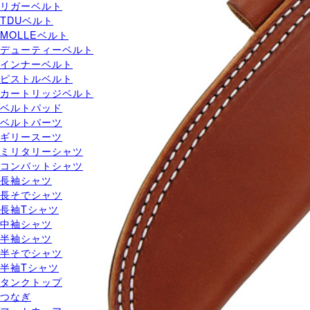
リガーベルト
TDUベルト
MOLLEベルト
デューティーベルト
インナーベルト
ピストルベルト
カートリッジベルト
ベルトパッド
ベルトパーツ
ギリースーツ
ミリタリーシャツ
コンバットシャツ
長袖シャツ
長そでシャツ
長袖Tシャツ
中袖シャツ
半袖シャツ
半そでシャツ
半袖Tシャツ
タンクトップ
つなぎ