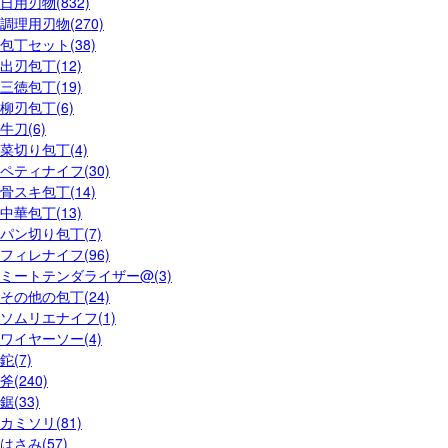
日用刃物(832)
調理用刃物(270)
包丁セット(38)
出刃包丁(12)
三徳包丁(19)
柳刃包丁(6)
牛刀(6)
菜切り包丁(4)
ペティナイフ(30)
骨スキ包丁(14)
中華包丁(13)
パン切り包丁(7)
フィレナイフ(96)
ミートテンダライザー@(3)
その他の包丁(24)
ソムリエナイフ(1)
ワイヤーソー(4)
鉈(7)
斧(240)
鋸(33)
カミソリ(81)
はさみ(57)