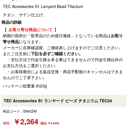
TEC Accessories S1 Lanyard Bead Titanium
チタン、サテン仕上げ。
商品の詳細
【
お取り寄せ商品について
】
納期の箇所が「取寄品のため後日連絡」となっている商品は
お取り
寄せ商品
になります。
メーカーに在庫確認後、ご連絡差し上げますのでご注意ください。
またご注文前に
下記を必ずご確認ください。
・支払方法で代金引換を承る事はできませんので代金引換以外の
お支払方法をご選択ください。
・お客様都合による返品交換・商品手配後のキャンセルはできま
せんのでご了承下さい。
パッケージ総重量 約23g
TEC Accessories S1 ランヤード ビーズ チタニウム TEC24
btec24r
商品コード：
￥
2,364
価格：
(税込 ￥2,600)