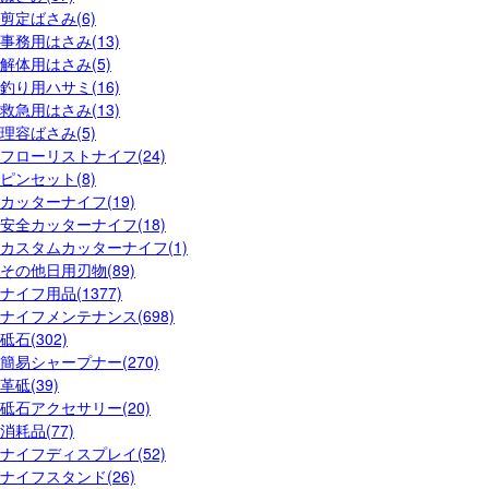
剪定ばさみ(6)
事務用はさみ(13)
解体用はさみ(5)
釣り用ハサミ(16)
救急用はさみ(13)
理容ばさみ(5)
フローリストナイフ(24)
ピンセット(8)
カッターナイフ(19)
安全カッターナイフ(18)
カスタムカッターナイフ(1)
その他日用刃物(89)
ナイフ用品(1377)
ナイフメンテナンス(698)
砥石(302)
簡易シャープナー(270)
革砥(39)
砥石アクセサリー(20)
消耗品(77)
ナイフディスプレイ(52)
ナイフスタンド(26)