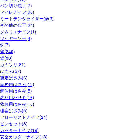
パン切り包丁(7)
フィレナイフ(96)
ミートテンダライザー@(3)
その他の包丁(24)
ソムリエナイフ(1)
ワイヤーソー(4)
鉈(7)
斧(240)
鋸(33)
カミソリ(81)
はさみ(57)
剪定ばさみ(6)
事務用はさみ(13)
解体用はさみ(5)
釣り用ハサミ(16)
救急用はさみ(13)
理容ばさみ(5)
フローリストナイフ(24)
ピンセット(8)
カッターナイフ(19)
安全カッターナイフ(18)