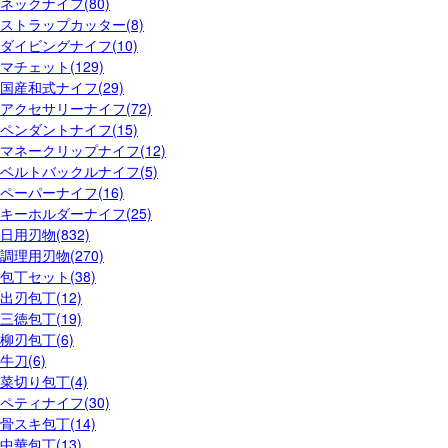
ネックナイフ(80)
ストラップカッター(8)
ダイビングナイフ(10)
マチェット(129)
国産和式ナイフ(29)
アクセサリーナイフ(72)
ペンダントナイフ(15)
マネークリップナイフ(12)
ベルトバックルナイフ(5)
ペーパーナイフ(16)
キーホルダーナイフ(25)
日用刃物(832)
調理用刃物(270)
包丁セット(38)
出刃包丁(12)
三徳包丁(19)
柳刃包丁(6)
牛刀(6)
菜切り包丁(4)
ペティナイフ(30)
骨スキ包丁(14)
中華包丁(13)