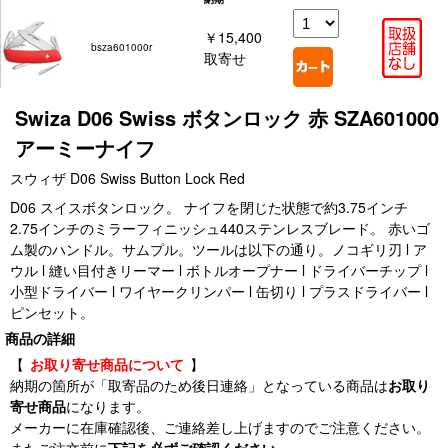
￥15,400
bsza601000r
取寄せ
Swiza D06 Swiss ボタンロック 赤 SZA601000
アーミーナイフ
スウィザ D06 Swiss Button Lock Red
D06 スイスボタンロック。 ナイフを閉じた状態で約3.75インチ
2.75インチのミラーフィニッシュ440ステンレスブレード。 赤いゴ
ム製のハンドル。サムプル。ツールは以下の通り。ノコギリ刃 l ア
ウル l 縫い目付きリーマー l ボトルオープナー l ドライバーチップ l
小型ドライバー l ワイヤークリンパー l 缶切り l プラスドライバー l
ピンセット。
商品の詳細
【
お取り寄せ商品について
】
納期の箇所が「取寄品のため後日連絡」となっている商品は
お取り
寄せ商品
になります。
メーカーに在庫確認後、ご連絡差し上げますのでご注意ください。
またご注文前に
下記を必ずご確認ください。