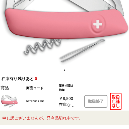
在庫有り
残りあと
0
価格
(税込)
商品
商品コード
納期
￥8,800
bsza301910r
在庫なし
申し訳ございませんが、只今品切れ中です。