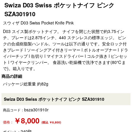
Swiza D03 Swiss ポケットナイフ ピンク
SZA301910
スウィザ D03 Swiss Pocket Knife Pink
D03 スイス製ポケットナイフ。 ナイフを閉じた状態で約3.75イン
チ、ブレードは2.875インチ、440 ステンレスの標準エッジ。 ピン
クの合成樹脂製ハンドル。ツールは以下の通りです。安全ロック付
きブレード l ソーイングアイ付きリーマー l ボトルオープナー l ドラ
イバーチップ l 缶切り l マイナスドライバー l コルク抜き l ピンセッ
ト l ワイヤークリンパー。 食器洗い乾燥機で洗浄できます(80℃ま
で)。箱入りです。
商品の詳細
パッケージ総重量 約82g
Swiza D03 Swiss ポケットナイフ ピンク SZA301910
bsza301910r
商品コード：
￥
8,000
価格：
(税込 ￥8,800)
240
Pt
ポイント：