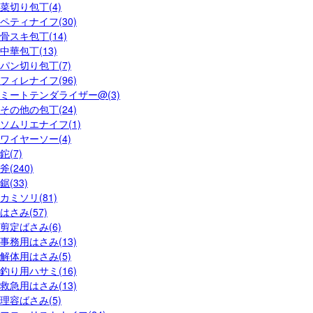
菜切り包丁(4)
ペティナイフ(30)
骨スキ包丁(14)
中華包丁(13)
パン切り包丁(7)
フィレナイフ(96)
ミートテンダライザー@(3)
その他の包丁(24)
ソムリエナイフ(1)
ワイヤーソー(4)
鉈(7)
斧(240)
鋸(33)
カミソリ(81)
はさみ(57)
剪定ばさみ(6)
事務用はさみ(13)
解体用はさみ(5)
釣り用ハサミ(16)
救急用はさみ(13)
理容ばさみ(5)