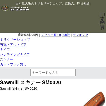
日本最大級のミリタリーショップ、直輸入、即日発送!
通常送料770円｜
レビュー数 29,008件
｜
ランキング
ミリタリーショップ
狩猟・アウトドア
ナイフ
ハンティングナイフ
スキナー
ガットフック無し
Sawmill スキナー SM0020
Sawmill Skinner SM0020