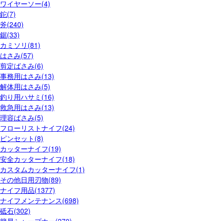
ワイヤーソー(4)
鉈(7)
斧(240)
鋸(33)
カミソリ(81)
はさみ(57)
剪定ばさみ(6)
事務用はさみ(13)
解体用はさみ(5)
釣り用ハサミ(16)
救急用はさみ(13)
理容ばさみ(5)
フローリストナイフ(24)
ピンセット(8)
カッターナイフ(19)
安全カッターナイフ(18)
カスタムカッターナイフ(1)
その他日用刃物(89)
ナイフ用品(1377)
ナイフメンテナンス(698)
砥石(302)