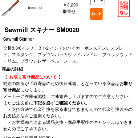
￥3,200
bsm0020r
取寄せ
Sawmill スキナー SM0020
Sawmill Skinner
全長8.3/8インチ。3 1/2 インチのハイカーボンステンレスブレー
ド。フルタング。ブラウンパッカウッドハンドル、ブラックウッド
トリム。ブラウンレザーベルトシース。
商品の詳細
【
お取り寄せ商品について
】
納期の箇所が「取寄品のため後日連絡」となっている商品は
お取り
寄せ商品
になります。
メーカーに在庫確認後、ご連絡差し上げますのでご注意ください。
またご注文前に
下記を必ずご確認ください。
・支払方法で代金引換を承る事はできませんので代金引換以外の
お支払方法をご選択ください。
・お客様都合による返品交換・商品手配後のキャンセルはできま
せんのでご了承下さい。
パッケージ総重量 約200g