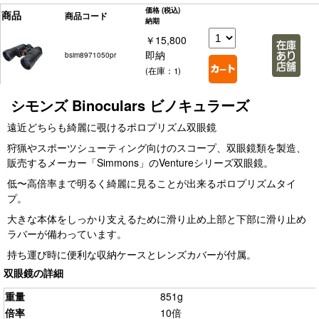
価格
(税込)
商品
商品コード
納期
￥15,800
即納
bsim8971050pr
(在庫：1)
シモンズ Binoculars ビノキュラーズ
遠近どちらも綺麗に覗けるポロプリズム双眼鏡
狩猟やスポーツシューティング向けのスコープ、双眼鏡類を製造、
販売するメーカー「Simmons」のVentureシリーズ双眼鏡。
低〜高倍率まで明るく綺麗に見ることが出来るポロプリズムタイ
プ。
大きな本体をしっかり支えるために滑り止め上部と下部に滑り止め
ラバーが備わっています。
持ち運び時に便利な収納ケースとレンズカバーが付属。
双眼鏡の詳細
重量
851g
倍率
10倍