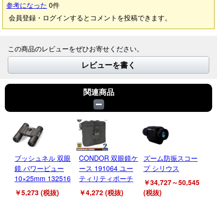
参考になった
0
件
会員登録・ログインするとコメントを投稿できます。
この商品のレビューをぜひお寄せください。
レビューを書く
関連商品
ブッシュネル 双眼
CONDOR 双眼鏡ケ
ズーム防振スコー
A
鏡 パワービュー
ース 191064 ユー
プ シリウス
ー
10×25mm 132516
ティリティポーチ
デ
￥34,727～50,545
￥5,273 (税抜)
￥4,272 (税抜)
(税抜)
￥4