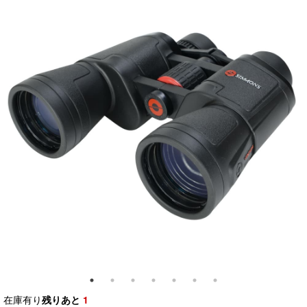
在庫有り
残りあと
1