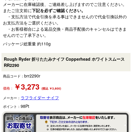
メーカーに在庫確認後、ご連絡差し上げますのでご注意ください。
またご注文前に
下記を必ずご確認ください。
・支払方法で代金引換を承る事はできませんので代金引換以外の
お支払方法をご選択ください。
・お客様都合による返品交換・商品手配後のキャンセルはできま
せんのでご了承下さい。
パッケージ総重量 約110g
Rough Ryder 折りたたみナイフ Copperhead ホワイトスムース
RR2290
brr2290r
商品コード：
￥
3,273
価格：
(税込 ￥3,600)
ラフライダー ナイフ
メーカー：
98
Pt
ポイント：