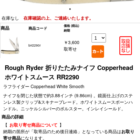
在庫なし
在庫確認の上、ご連絡いたします。
価格
(税込)
商品
商品コード
納期
￥3,600
brr2290r
取寄せ
Rough Ryder 折りたたみナイフ Copperhead
ホワイトスムース RR2290
ラフライダー Copperhead White Smooth
ナイフを閉じた状態で約3.88インチ (9.86cm) 。鏡面仕上げのステ
ンレス製クリップ&スキナーブレード。ホワイトスムースボーンハ
ンドル。ニッケルシルバーのボルスター。インレイシールド。
商品の詳細
【
お取り寄せ商品について
】
納期の箇所が「取寄品のため後日連絡」となっている商品は
お取り
寄せ商品
になります。