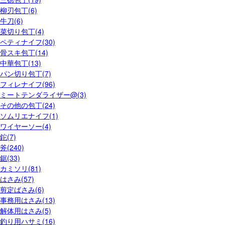
柳刃包丁(6)
牛刀(6)
菜切り包丁(4)
ペティナイフ(30)
骨スキ包丁(14)
中華包丁(13)
パン切り包丁(7)
フィレナイフ(96)
ミートテンダライザー@(3)
その他の包丁(24)
ソムリエナイフ(1)
ワイヤーソー(4)
鉈(7)
斧(240)
鋸(33)
カミソリ(81)
はさみ(57)
剪定ばさみ(6)
事務用はさみ(13)
解体用はさみ(5)
釣り用ハサミ(16)