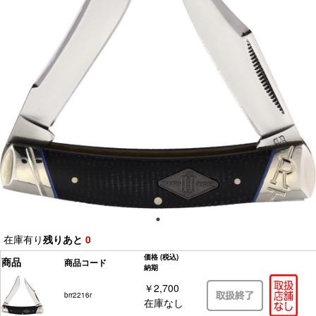
在庫有り
残りあと
0
価格
(税込)
商品
商品コード
納期
￥2,700
brr2216r
在庫なし