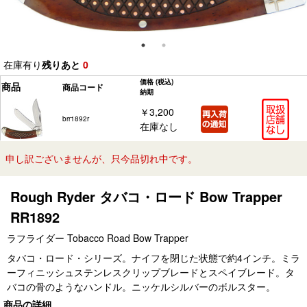
在庫有り
残りあと
0
価格
(税込)
商品
商品コード
納期
￥3,200
brr1892r
在庫なし
申し訳ございませんが、只今品切れ中です。
Rough Ryder タバコ・ロード Bow Trapper
RR1892
ラフライダー Tobacco Road Bow Trapper
タバコ・ロード・シリーズ。ナイフを閉じた状態で約4インチ。ミラ
ーフィニッシュステンレスクリップブレードとスペイブレード。タ
バコの骨のようなハンドル。ニッケルシルバーのボルスター。
商品の詳細