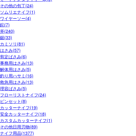
その他の包丁(24)
ソムリエナイフ(1)
ワイヤーソー(4)
鉈(7)
斧(240)
鋸(33)
カミソリ(81)
はさみ(57)
剪定ばさみ(6)
事務用はさみ(13)
解体用はさみ(5)
釣り用ハサミ(16)
救急用はさみ(13)
理容ばさみ(5)
フローリストナイフ(24)
ピンセット(8)
カッターナイフ(19)
安全カッターナイフ(18)
カスタムカッターナイフ(1)
その他日用刃物(89)
ナイフ用品(1377)