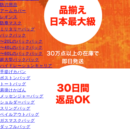
防刃用品
アームカバー
レギンス
防塵マスク
ミリタリーバッグ
バックパック
〜20Lのバックパック
〜40Lのバックパック
〜60Lのバックパック
超大型バックパック
ハイドレーションキャリア
手提げカバン
ボストンバッグ
トートバッグ
肩掛けかばん
メッセンジャーバッグ
ショルダーバッグ
スリングバッグ
ベイルアウトバッグ
ガスマスクバッグ
ダッフルバッグ