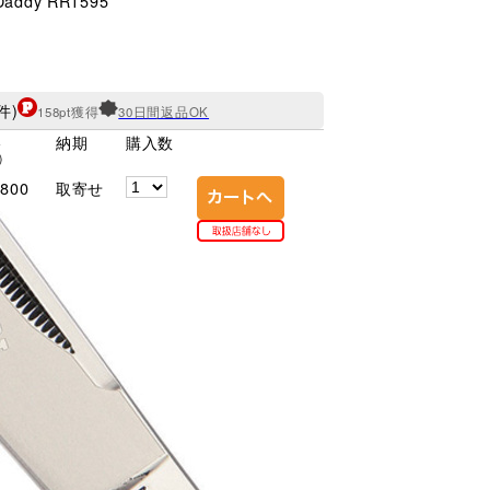
 Daddy RR1595
件)
158pt獲得
30日間返品OK
格
納期
購入数
)
800
取寄せ