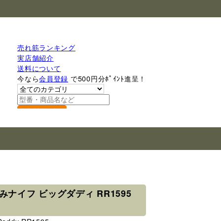
売れ筋ランキング
実店舗紹介
送料について
今なら
会員登録
で500円分ﾎﾟｲﾝﾄ進呈！
検索
たたみナイフ ビッグダディ RR1595