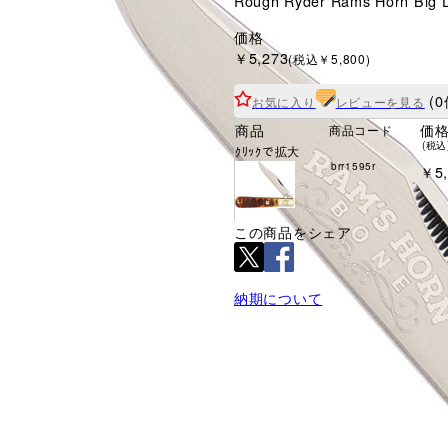
Rough Ryder Rams Horn Big
価格
￥5,273
(税込￥5,800)
(0
お気に入り
レビューを見る
商品
価
商品コード
(税込
ｸﾘｯｸで拡大
brr1595r
￥5,
この商品をシェア
納期について