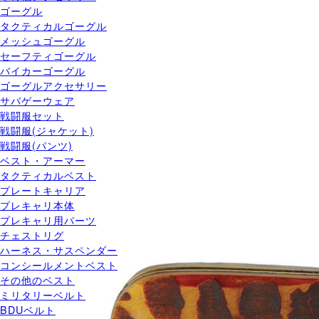
ゴーグル
タクティカルゴーグル
メッシュゴーグル
セーフティゴーグル
バイカーゴーグル
ゴーグルアクセサリー
サバゲーウェア
戦闘服セット
戦闘服(ジャケット)
戦闘服(パンツ)
ベスト・アーマー
タクティカルベスト
プレートキャリア
プレキャリ本体
プレキャリ用パーツ
チェストリグ
ハーネス・サスペンダー
コンシールメントベスト
その他のベスト
ミリタリーベルト
BDUベルト