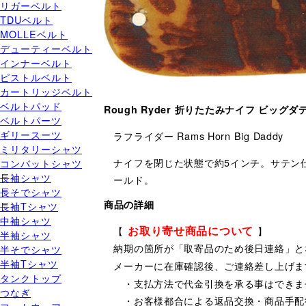
リガーベルト
TDUベルト
MOLLEベルト
デューティーベルト
インナーベルト
ピストルベルト
カートリッジベルト
ベルトパッド
Rough Ryder 折りたたみナイフ ビッグダ
ベルトパーツ
ギリースーツ
ラフライダー Rams Horn Big Daddy
ミリタリーシャツ
ナイフを閉じた状態で約5インチ。サテン
コンバットシャツ
長袖シャツ
ールド。
長そでシャツ
商品の詳細
長袖Tシャツ
中袖シャツ
お取り寄せ商品について
【
】
半袖シャツ
納期の箇所が「取寄品のため後日連絡」と
半そでシャツ
半袖Tシャツ
メーカーに在庫確認後、ご連絡差し上げま
タンクトップ
・支払方法で代金引換を承る事はできま
つなぎ
・お客様都合による返品交換・商品手配