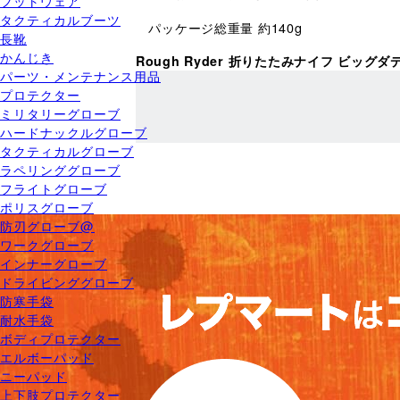
フットウェア
タクティカルブーツ
パッケージ総重量 約140g
長靴
かんじき
Rough Ryder 折りたたみナイフ ビッグ
パーツ・メンテナンス用品
プロテクター
ミリタリーグローブ
ハードナックルグローブ
タクティカルグローブ
ラペリンググローブ
フライトグローブ
ポリスグローブ
防刃グローブ@
ワークグローブ
インナーグローブ
ドライビンググローブ
防寒手袋
耐水手袋
ボディプロテクター
エルボーパッド
ニーパッド
上下肢プロテクター