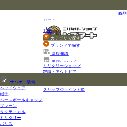
国内最大級のミリタリー総合通販
商品数
カート
TOP
カテゴリで探す
ブランドで探す
基礎知識
当店について
ミリタリーショップ
ご利用ガイド
狩猟・アウトドア
ナイフ
サバゲー装備
折りたたみナイフ
ヘッドウェア
スリップジョイント式
帽子
ベースボールキャップ
プレーン
タクティカル
ミリタリー
ポリス