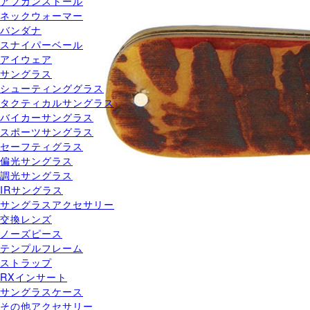
アフガンストール
ネックウォーマー
バンダナ
スナイパーベール
アイウェア
サングラス
シューティンググラス
タクティカルサングラス
バイカーサングラス
スポーツサングラス
セーフティグラス
偏光サングラス
調光サングラス
IRサングラス
サングラスアクセサリー
交換レンズ
ノーズピース
テンプルフレーム
ストラップ
RXインサート
サングラスケース
その他アクセサリー