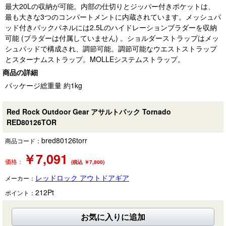
最大20Lの収納が可能。内部の仕切りとジッパー付きポケットは、
最も大きな3つのコンパートメントに内蔵されています。メッシュパ
ッド付きバックパネルには2.5Lのハイドレーションブラダーを収納
可能 (ブラダーは付属していません) 。ショルダーストラップはメッ
シュパッドで構成され、調節可能。調節可能なウエストストラップ
とスターナムストラップ。MOLLEシステムストラップ。
商品の詳細
パッケージ総重量 約1kg
Red Rock Outdoor Gear アサルトパック Tornado
RED80126TOR
bred80126torr
商品コード：
￥
7,091
価格：
(税込 ￥7,800)
レッドロック アウトドアギア
メーカー：
212
Pt
ポイント：
お気に入りに追加