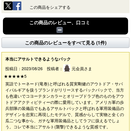
この商品をシェアする
この商品のレビュー、口コミ
この商品のレビューをすべて見る (1件)
本当にアサルトできるようなパック
投稿日：2023/08/26 投稿者：
元会員さま
★★★★★
5
英語でトーネード(竜巻)と呼ばれる質実剛健のアウトドア・サバ
イバルギアを扱うブランドがリリースするバックパックで、当方
も色違いでコヨーテタンカラーとオリーブドラブ色のものをアウ
トドアアクティビティーの際に愛用しています。アメリカ軍の歩
兵部隊の装備品でもあるアサルトパックと呼ばれる軍用装備品の
デザインを忠実に再現したモデルで、質感からして実物と全くの
瓜二つな事から、ガチな軍用装備品としてラフに扱えるでしょ
う。コレで本当にアサルト(襲撃)できるような質感です。