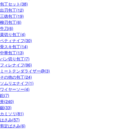
包丁セット(38)
出刃包丁(12)
三徳包丁(19)
柳刃包丁(6)
牛刀(6)
菜切り包丁(4)
ペティナイフ(30)
骨スキ包丁(14)
中華包丁(13)
パン切り包丁(7)
フィレナイフ(96)
ミートテンダライザー@(3)
その他の包丁(24)
ソムリエナイフ(1)
ワイヤーソー(4)
鉈(7)
斧(240)
鋸(33)
カミソリ(81)
はさみ(57)
剪定ばさみ(6)