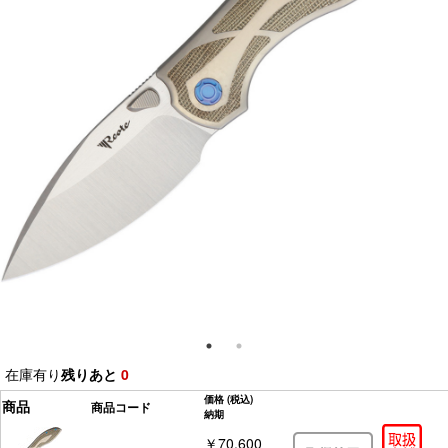
在庫有り
残りあと
0
価格
(税込)
商品
商品コード
納期
￥70,600