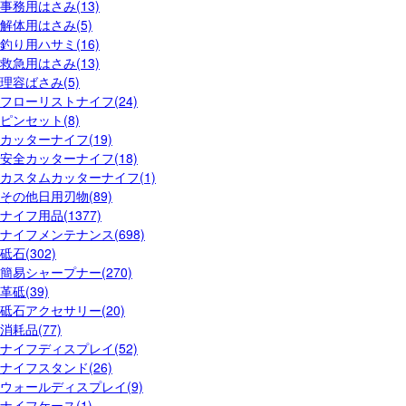
事務用はさみ(13)
解体用はさみ(5)
釣り用ハサミ(16)
救急用はさみ(13)
理容ばさみ(5)
フローリストナイフ(24)
ピンセット(8)
カッターナイフ(19)
安全カッターナイフ(18)
カスタムカッターナイフ(1)
その他日用刃物(89)
ナイフ用品(1377)
ナイフメンテナンス(698)
砥石(302)
簡易シャープナー(270)
革砥(39)
砥石アクセサリー(20)
消耗品(77)
ナイフディスプレイ(52)
ナイフスタンド(26)
ウォールディスプレイ(9)
ナイフケース(1)