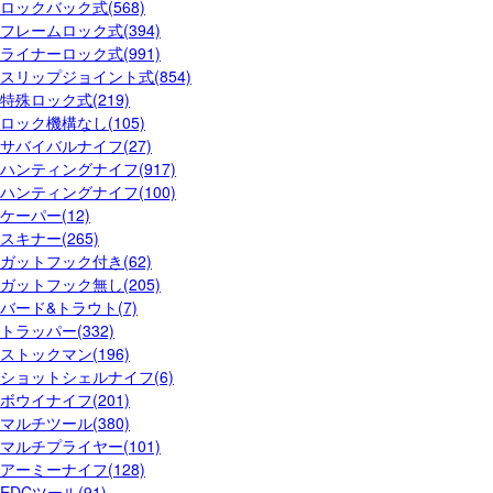
ロックバック式(568)
フレームロック式(394)
ライナーロック式(991)
スリップジョイント式(854)
特殊ロック式(219)
ロック機構なし(105)
サバイバルナイフ(27)
ハンティングナイフ(917)
ハンティングナイフ(100)
ケーパー(12)
スキナー(265)
ガットフック付き(62)
ガットフック無し(205)
バード&トラウト(7)
トラッパー(332)
ストックマン(196)
ショットシェルナイフ(6)
ボウイナイフ(201)
マルチツール(380)
マルチプライヤー(101)
アーミーナイフ(128)
EDCツール(91)