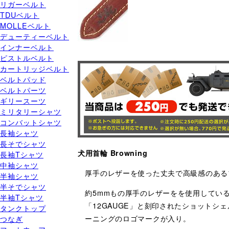
リガーベルト
TDUベルト
MOLLEベルト
デューティーベルト
インナーベルト
ピストルベルト
カートリッジベルト
ベルトパッド
ベルトパーツ
ギリースーツ
ミリタリーシャツ
コンバットシャツ
長袖シャツ
長そでシャツ
犬用首輪 Browning
長袖Tシャツ
中袖シャツ
厚手のレザーを使った丈夫で高級感のある
半袖シャツ
半そでシャツ
約5mmもの厚手のレザーをを使用してい
半袖Tシャツ
「12GAUGE」と刻印されたショット
タンクトップ
ーニングのロゴマークが入り。
つなぎ