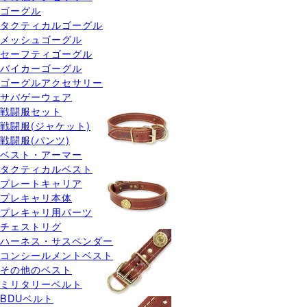
ゴーグル
タクティカルゴーグル
メッシュゴーグル
セーフティゴーグル
バイカーゴーグル
ゴーグルアクセサリー
サバゲーウェア
戦闘服セット
戦闘服(ジャケット)
戦闘服(パンツ)
ベスト・アーマー
タクティカルベスト
プレートキャリア
プレキャリ本体
プレキャリ用パーツ
チェストリグ
ハーネス・サスペンダー
コンシールメントベスト
その他のベスト
ミリタリーベルト
BDUベルト