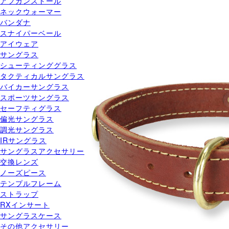
アフガンストール
ネックウォーマー
バンダナ
スナイパーベール
アイウェア
サングラス
シューティンググラス
タクティカルサングラス
バイカーサングラス
スポーツサングラス
セーフティグラス
偏光サングラス
調光サングラス
IRサングラス
サングラスアクセサリー
交換レンズ
ノーズピース
テンプルフレーム
ストラップ
RXインサート
サングラスケース
その他アクセサリー