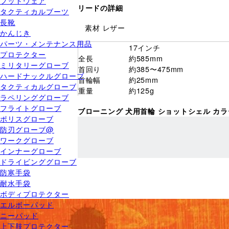
フットウェア
リードの詳細
タクティカルブーツ
長靴
素材 レザー
かんじき
パーツ・メンテナンス用品
17インチ
プロテクター
全長
約585mm
ミリタリーグローブ
首回り
約385〜475mm
ハードナックルグローブ
首輪幅
約25mm
タクティカルグローブ
重量
約125g
ラペリンググローブ
フライトグローブ
ブローニング 犬用首輪 ショットシェル カ
ポリスグローブ
防刃グローブ@
ワークグローブ
インナーグローブ
ドライビンググローブ
防寒手袋
耐水手袋
ボディプロテクター
エルボーパッド
ニーパッド
上下肢プロテクター