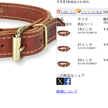
￥5,818
(税込￥6,400)
(0
お気に入り
レビューを見る
商品
サイズ
価
(税
ｸﾘｯｸで拡大
商品コード
19インチ
￥6
br1301028819
21インチ
￥6
br1301028821
23インチ
￥6
br1301028823
この商品をシェア
納期について