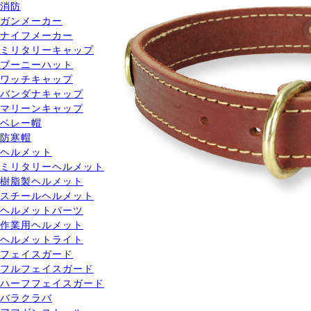
消防
ガンメーカー
ナイフメーカー
ミリタリーキャップ
ブーニーハット
ワッチキャップ
バンダナキャップ
マリーンキャップ
ベレー帽
防寒帽
ヘルメット
ミリタリーヘルメット
樹脂製ヘルメット
スチールヘルメット
ヘルメットパーツ
作業用ヘルメット
ヘルメットライト
フェイスガード
フルフェイスガード
ハーフフェイスガード
バラクラバ