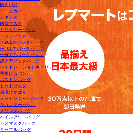
防刃用品
アームカバー
レギンス
防塵マスク
ミリタリーバッグ
バックパック
〜20Lのバックパック
〜40Lのバックパック
〜60Lのバックパック
超大型バックパック
ハイドレーションキャリア
手提げカバン
ボストンバッグ
トートバッグ
肩掛けかばん
メッセンジャーバッグ
ショルダーバッグ
スリングバッグ
ベイルアウトバッグ
ガスマスクバッグ
ダッフルバッグ