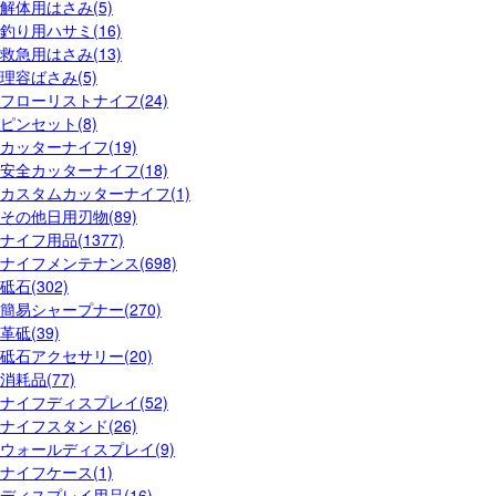
解体用はさみ(5)
釣り用ハサミ(16)
救急用はさみ(13)
理容ばさみ(5)
フローリストナイフ(24)
ピンセット(8)
カッターナイフ(19)
安全カッターナイフ(18)
カスタムカッターナイフ(1)
その他日用刃物(89)
ナイフ用品(1377)
ナイフメンテナンス(698)
砥石(302)
簡易シャープナー(270)
革砥(39)
砥石アクセサリー(20)
消耗品(77)
ナイフディスプレイ(52)
ナイフスタンド(26)
ウォールディスプレイ(9)
ナイフケース(1)
ディスプレイ用品(16)