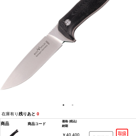
在庫有り
残りあと
0
価格
(税込)
商品
商品コード
納期
￥40,400