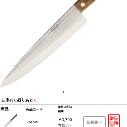
在庫有り
残りあと
0
価格
(税込)
商品
商品コード
納期
￥3,700
boh7045r
在庫なし