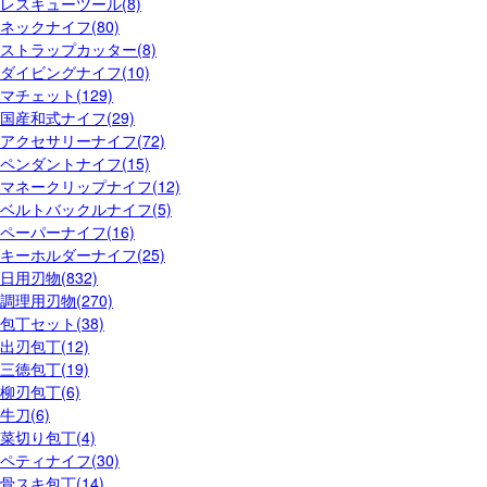
レスキューツール(8)
ネックナイフ(80)
ストラップカッター(8)
ダイビングナイフ(10)
マチェット(129)
国産和式ナイフ(29)
アクセサリーナイフ(72)
ペンダントナイフ(15)
マネークリップナイフ(12)
ベルトバックルナイフ(5)
ペーパーナイフ(16)
キーホルダーナイフ(25)
日用刃物(832)
調理用刃物(270)
包丁セット(38)
出刃包丁(12)
三徳包丁(19)
柳刃包丁(6)
牛刀(6)
菜切り包丁(4)
ペティナイフ(30)
骨スキ包丁(14)