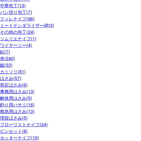
中華包丁(13)
パン切り包丁(7)
フィレナイフ(96)
ミートテンダライザー@(3)
その他の包丁(24)
ソムリエナイフ(1)
ワイヤーソー(4)
鉈(7)
斧(240)
鋸(33)
カミソリ(81)
はさみ(57)
剪定ばさみ(6)
事務用はさみ(13)
解体用はさみ(5)
釣り用ハサミ(16)
救急用はさみ(13)
理容ばさみ(5)
フローリストナイフ(24)
ピンセット(8)
カッターナイフ(19)