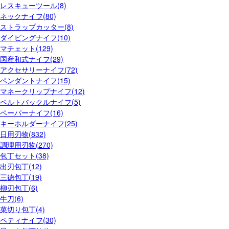
レスキューツール(8)
ネックナイフ(80)
ストラップカッター(8)
ダイビングナイフ(10)
マチェット(129)
国産和式ナイフ(29)
アクセサリーナイフ(72)
ペンダントナイフ(15)
マネークリップナイフ(12)
ベルトバックルナイフ(5)
ペーパーナイフ(16)
キーホルダーナイフ(25)
日用刃物(832)
調理用刃物(270)
包丁セット(38)
出刃包丁(12)
三徳包丁(19)
柳刃包丁(6)
牛刀(6)
菜切り包丁(4)
ペティナイフ(30)