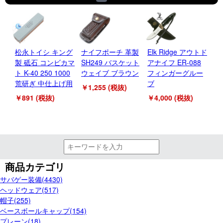
松永トイシ キング
ナイフポーチ 革製
Elk Ridge アウトド
ス
製 砥石 コンビカマ
SH249 バスケット
アナイフ ER-088
タ
ト K-40 250 1000
ウェイブ ブラウン
フィンガーグルー
ス
荒研ぎ 中仕上げ用
ブ
仕
￥1,255 (税抜)
￥891 (税抜)
￥4,000 (税抜)
￥2
商品カテゴリ
サバゲー装備(4430)
ヘッドウェア(517)
帽子(255)
ベースボールキャップ(154)
プレーン(18)