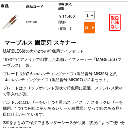
価格
(税込)
商品
商品コード
納期
￥11,400
即納
bmr398r
(在庫：3)
マーブルス 固定刃 スキナー
MARBLES製の大小2つの狩猟用ナイフセット
1892年にアメリカで創業した老舗ナイフメーカー「MARBLES (マ
ーブルス) 」製。
ブレード長約7.6cmハンティングナイフ (製品番号:MR396) と約
14cmハンティングナイフ (製品番号:MR397) の2本セット。
ブレードはクリップポイント形状で狩猟用に最適。ステンレス素材
で手入れが楽。
ハンドルにはレザーをいくつも重ねスライスしたスタックレザーを
採用。1つ1つ色味に差があるレザーが縞模様となって味のある見た
目に仕上がっています。
2本をまとめて保持できるレザーシースが付属。状況によって使い分