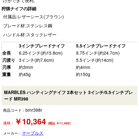
けができて便利。
狩猟ナイフの詳細
付属品:レザーシース(ブラウン)
ブレード材:ステンレス鋼
ハンドル材:スタックレザー
3インチブレードナイフ
5.5インチブレードナイフ
全長
6.25インチ(約15.8cm)
9.75インチ(約24.7cm)
刃渡り
3インチ(約7.6cm)
5.5インチ(約14cm)
刃厚
約3mm
約4mm
重量
約45g
約150g
MARBLES ハンティングナイフ 2本セット 3インチ/5.5インチブレ
ード MR398
bmr398r
商品コード：
￥
10,364
価格：
(税込 ￥11,400)
マーブルス
メーカー：