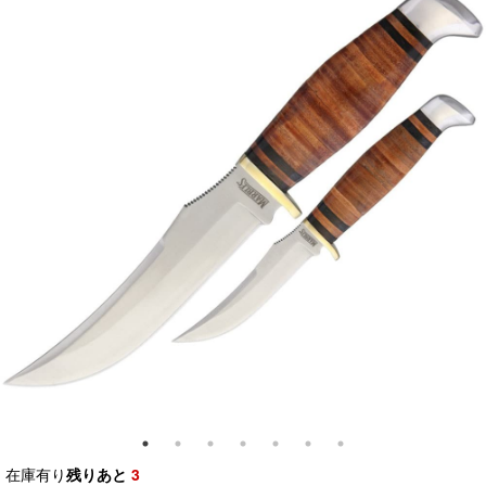
在庫有り
残りあと
3