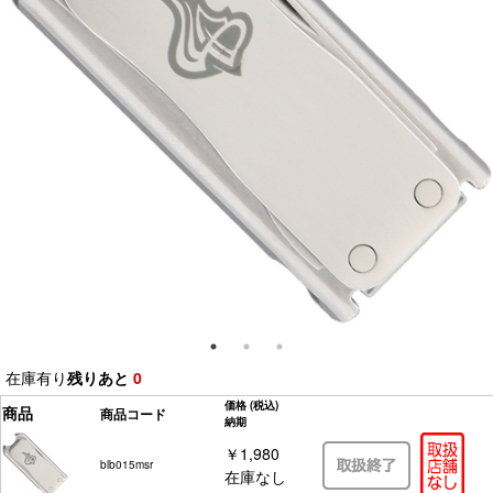
在庫有り
残りあと
0
価格
(税込)
商品
商品コード
納期
￥1,980
blb015msr
在庫なし