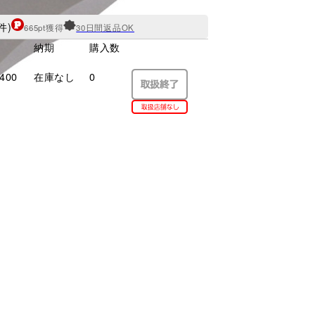
件)
665pt獲得
30日間返品OK
納期
購入数
400
在庫なし
0