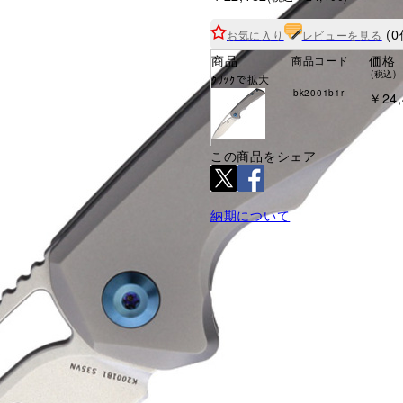
(0
お気に入り
レビューを見る
商品
価格
商品コード
(税込)
ｸﾘｯｸで拡大
bk2001b1r
￥24,
この商品をシェア
納期について