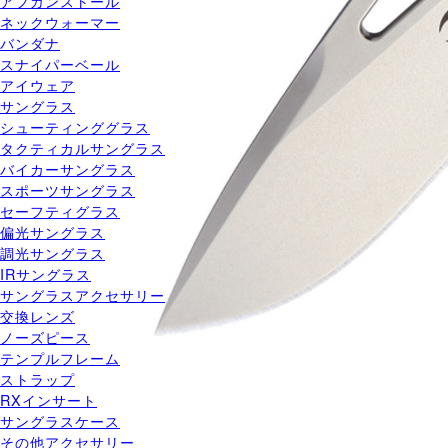
アフガンストール
ネックウォーマー
バンダナ
スナイパーベール
アイウェア
サングラス
シューティンググラス
タクティカルサングラス
バイカーサングラス
スポーツサングラス
セーフティグラス
偏光サングラス
調光サングラス
IRサングラス
サングラスアクセサリー
交換レンズ
ノーズピース
テンプルフレーム
ストラップ
RXインサート
サングラスケース
その他アクセサリー