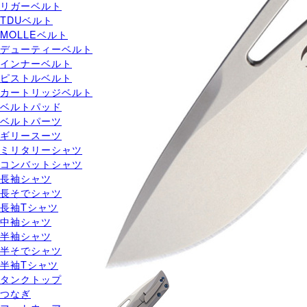
リガーベルト
TDUベルト
MOLLEベルト
デューティーベルト
インナーベルト
ピストルベルト
カートリッジベルト
ベルトパッド
ベルトパーツ
ギリースーツ
ミリタリーシャツ
コンバットシャツ
長袖シャツ
長そでシャツ
長袖Tシャツ
中袖シャツ
半袖シャツ
半そでシャツ
半袖Tシャツ
タンクトップ
つなぎ