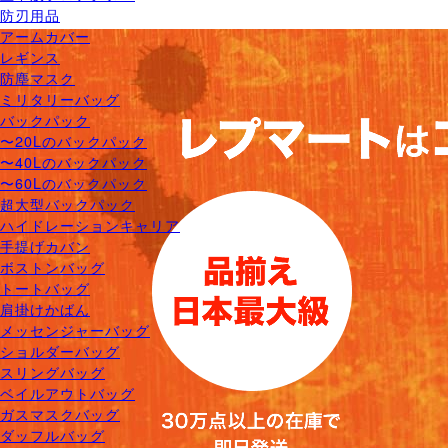
防刃用品
アームカバー
レギンス
防塵マスク
ミリタリーバッグ
バックパック
〜20Lのバックパック
〜40Lのバックパック
〜60Lのバックパック
超大型バックパック
ハイドレーションキャリア
手提げカバン
ボストンバッグ
トートバッグ
肩掛けかばん
メッセンジャーバッグ
ショルダーバッグ
スリングバッグ
ベイルアウトバッグ
ガスマスクバッグ
ダッフルバッグ