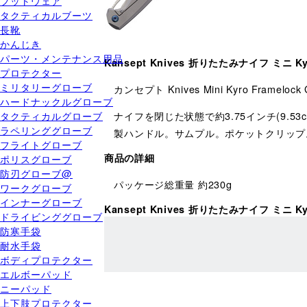
フットウェア
タクティカルブーツ
長靴
かんじき
パーツ・メンテナンス用品
Kansept Knives 折りたたみナイフ ミニ K
プロテクター
ミリタリーグローブ
カンセプト Knives Mini Kyro Framelock 
ハードナックルグローブ
タクティカルグローブ
ナイフを閉じた状態で約3.75インチ(9.53
ラペリンググローブ
製ハンドル。サムプル。ポケットクリップ
フライトグローブ
商品の詳細
ポリスグローブ
防刃グローブ@
パッケージ総重量 約230g
ワークグローブ
インナーグローブ
Kansept Knives 折りたたみナイフ ミニ
ドライビンググローブ
防寒手袋
耐水手袋
ボディプロテクター
エルボーパッド
ニーパッド
上下肢プロテクター