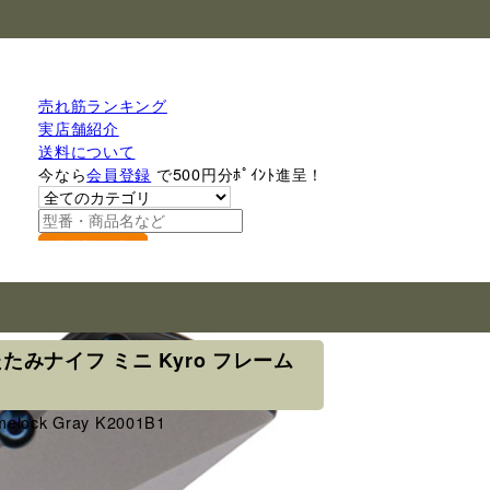
売れ筋ランキング
実店舗紹介
送料について
今なら
会員登録
で500円分ﾎﾟｲﾝﾄ進呈！
検索
折りたたみナイフ ミニ Kyro フレーム
amelock Gray K2001B1