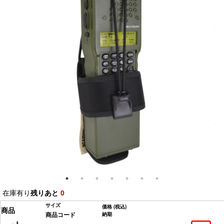
在庫有り
残りあと
0
サイズ
価格
(税込)
商品
商品コード
納期