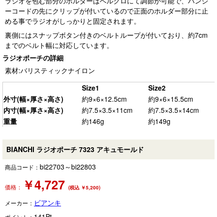
ラジオを包む部分のホルダーはベルクロにて調節が可能で、バンジ
ーコードの先にクリップが付いているので正面のホルダー部分に止
める事でラジオがしっかりと固定されます。
裏側にはスナップボタン付きのベルトループが付いており、約7cm
までのベルト幅に対応しています。
ラジオポーチの詳細
素材:バリスティックナイロン
Size1
Size2
外寸(幅×厚さ×高さ)
約9×6×12.5cm
約9×6×15.5cm
内寸(幅×厚さ×高さ)
約7.5×3.5×11cm
約7.5×3.5×14cm
重量
約146g
約149g
BIANCHI ラジオポーチ 7323 アキュモールド
bi22703～bi22803
商品コード：
￥
4,727
価格：
(税込 ￥5,200)
ビアンキ
メーカー：
141
Pt
ポイント：