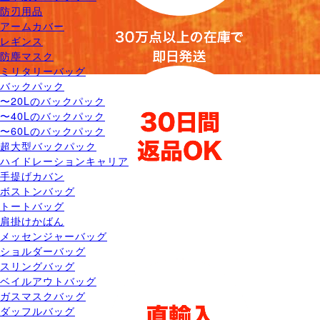
防刃用品
アームカバー
レギンス
防塵マスク
ミリタリーバッグ
バックパック
〜20Lのバックパック
〜40Lのバックパック
〜60Lのバックパック
超大型バックパック
ハイドレーションキャリア
手提げカバン
ボストンバッグ
トートバッグ
肩掛けかばん
メッセンジャーバッグ
ショルダーバッグ
スリングバッグ
ベイルアウトバッグ
ガスマスクバッグ
ダッフルバッグ