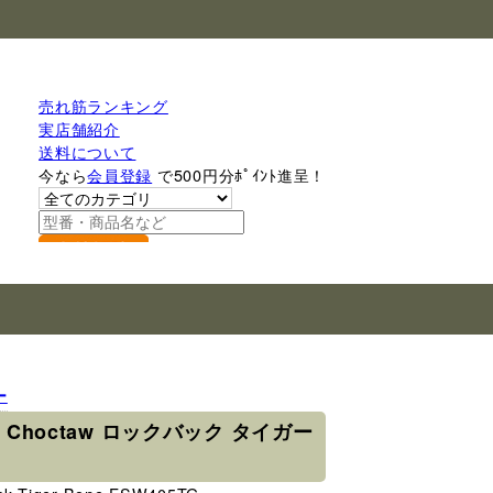
売れ筋ランキング
実店舗紹介
送料について
今なら
会員登録
で500円分ﾎﾟｲﾝﾄ進呈！
検索
ー
 Choctaw ロックバック タイガー