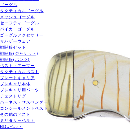
ゴーグル
タクティカルゴーグル
メッシュゴーグル
セーフティゴーグル
バイカーゴーグル
ゴーグルアクセサリー
サバゲーウェア
戦闘服セット
戦闘服(ジャケット)
戦闘服(パンツ)
ベスト・アーマー
タクティカルベスト
プレートキャリア
プレキャリ本体
プレキャリ用パーツ
チェストリグ
ハーネス・サスペンダー
コンシールメントベスト
その他のベスト
ミリタリーベルト
BDUベルト