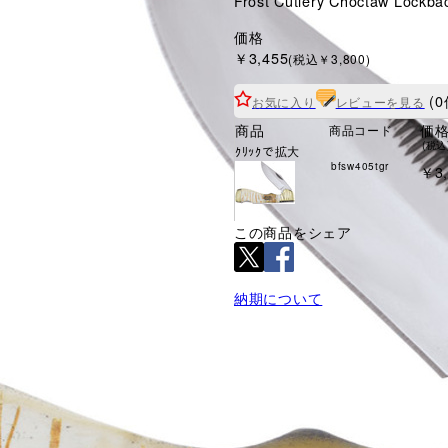
Frost Cutlery Choctaw Lockb
価格
￥3,455
(税込￥3,800)
(0
お気に入り
レビューを見る
商品
価
商品コード
(税込
ｸﾘｯｸで拡大
bfsw405tgr
￥3,
この商品をシェア
納期について