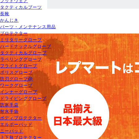
フットウェア
タクティカルブーツ
長靴
かんじき
パーツ・メンテナンス用品
プロテクター
ミリタリーグローブ
ハードナックルグローブ
タクティカルグローブ
ラペリンググローブ
フライトグローブ
ポリスグローブ
防刃グローブ@
ワークグローブ
インナーグローブ
ドライビンググローブ
防寒手袋
耐水手袋
ボディプロテクター
エルボーパッド
ニーパッド
上下肢プロテクター