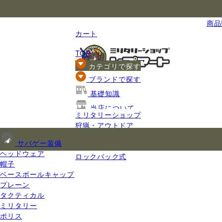
国内最大級のミリタリー総合通販
商品数
カート
TOP
カテゴリで探す
ブランドで探す
基礎知識
当店について
ミリタリーショップ
ご利用ガイド
狩猟・アウトドア
ナイフ
サバゲー装備
折りたたみナイフ
ヘッドウェア
ロックバック式
帽子
ベースボールキャップ
プレーン
タクティカル
ミリタリー
ポリス