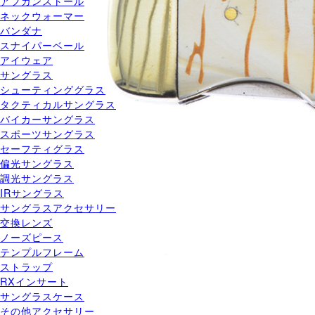
アフガンストール
ネックウォーマー
バンダナ
スナイパーベール
アイウェア
サングラス
シューティンググラス
タクティカルサングラス
バイカーサングラス
スポーツサングラス
セーフティグラス
偏光サングラス
調光サングラス
IRサングラス
サングラスアクセサリー
交換レンズ
ノーズピース
テンプルフレーム
ストラップ
RXインサート
サングラスケース
その他アクセサリー