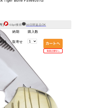
ack Tiger Bone FSW405TG
件)
103pt獲得
30日間返品OK
格
納期
購入数
)
800
取寄せ