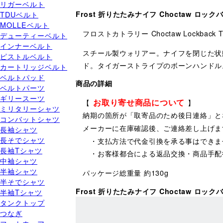
リガーベルト
TDUベルト
Frost 折りたたみナイフ Choctaw ロック
MOLLEベルト
フロストカトラリー Choctaw Lockback Ti
デューティーベルト
インナーベルト
スチール製ウォリアー。ナイフを閉じた状態で約
ピストルベルト
ド。タイガーストライプのボーンハンドル
カートリッジベルト
ベルトパッド
商品の詳細
ベルトパーツ
ギリースーツ
お取り寄せ商品について
【
】
ミリタリーシャツ
納期の箇所が「取寄品のため後日連絡」と
コンバットシャツ
メーカーに在庫確認後、ご連絡差し上げま
長袖シャツ
長そでシャツ
・支払方法で代金引換を承る事はできま
長袖Tシャツ
・お客様都合による返品交換・商品手配
中袖シャツ
半袖シャツ
パッケージ総重量 約130g
半そでシャツ
Frost 折りたたみナイフ Choctaw ロ
半袖Tシャツ
タンクトップ
つなぎ