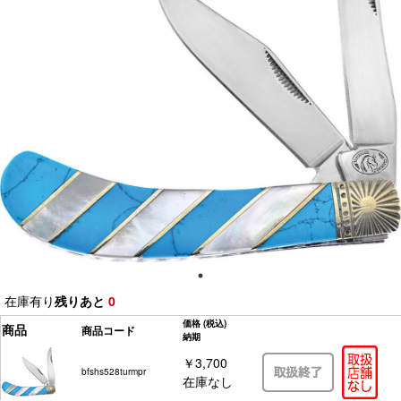
在庫有り
残りあと
0
価格
(税込)
商品
商品コード
納期
￥3,700
bfshs528turmpr
在庫なし