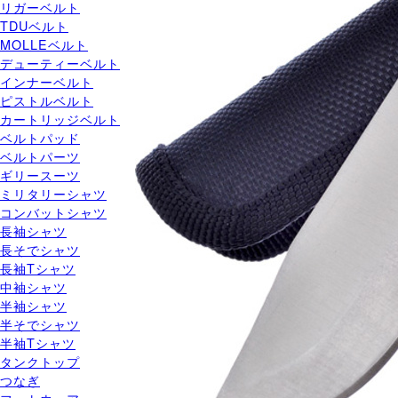
リガーベルト
TDUベルト
MOLLEベルト
デューティーベルト
インナーベルト
ピストルベルト
カートリッジベルト
ベルトパッド
ベルトパーツ
ギリースーツ
ミリタリーシャツ
コンバットシャツ
長袖シャツ
長そでシャツ
長袖Tシャツ
中袖シャツ
半袖シャツ
半そでシャツ
半袖Tシャツ
タンクトップ
つなぎ