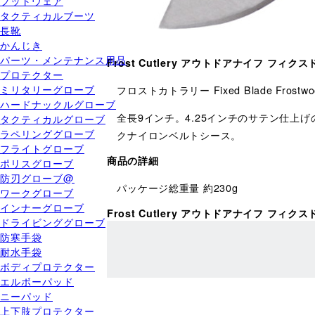
フットウェア
タクティカルブーツ
長靴
かんじき
パーツ・メンテナンス用品
Frost Cutlery アウトドアナイフ フィク
プロテクター
ミリタリーグローブ
フロストカトラリー Fixed Blade Frostwo
ハードナックルグローブ
全長9インチ。4.25インチのサテン仕
タクティカルグローブ
ラペリンググローブ
クナイロンベルトシース。
フライトグローブ
商品の詳細
ポリスグローブ
防刃グローブ@
パッケージ総重量 約230g
ワークグローブ
インナーグローブ
Frost Cutlery アウトドアナイフ フィ
ドライビンググローブ
防寒手袋
耐水手袋
ボディプロテクター
エルボーパッド
ニーパッド
上下肢プロテクター