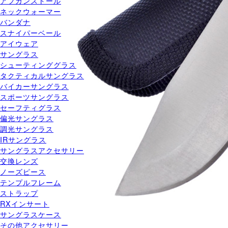
アフガンストール
ネックウォーマー
バンダナ
スナイパーベール
アイウェア
サングラス
シューティンググラス
タクティカルサングラス
バイカーサングラス
スポーツサングラス
セーフティグラス
偏光サングラス
調光サングラス
IRサングラス
サングラスアクセサリー
交換レンズ
ノーズピース
テンプルフレーム
ストラップ
RXインサート
サングラスケース
その他アクセサリー