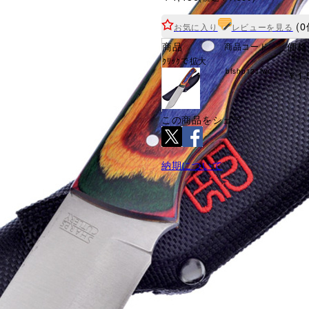
(0
お気に入り
レビューを見る
商品
価格
商品コード
(税込)
ｸﾘｯｸで拡大
bfshp121fwr
￥1,
この商品をシェア
納期について