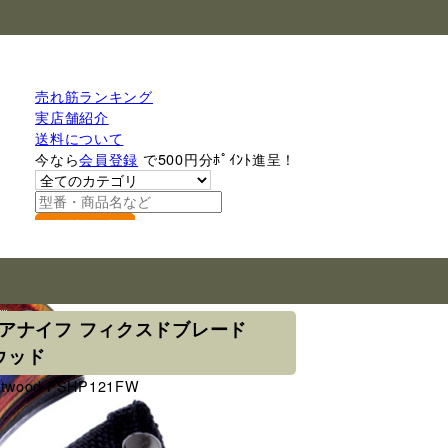
売れ筋ランキング
実店舗紹介
送料について
今なら
会員登録
で500円分ﾎﾟｲﾝﾄ進呈！
検索
ー
アウトドアナイフ フィクスドブレード
トウッド
rostwood FSHP121FW