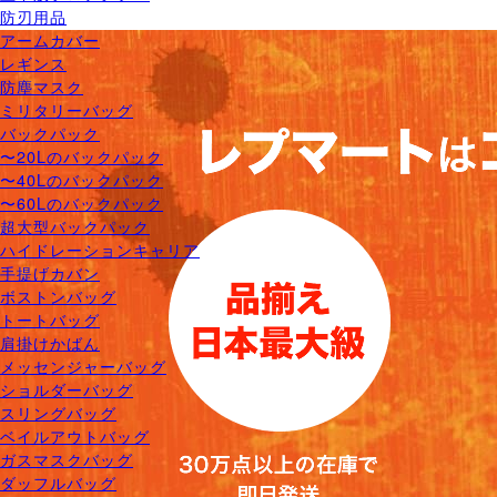
防刃用品
アームカバー
レギンス
防塵マスク
ミリタリーバッグ
バックパック
〜20Lのバックパック
〜40Lのバックパック
〜60Lのバックパック
超大型バックパック
ハイドレーションキャリア
手提げカバン
ボストンバッグ
トートバッグ
肩掛けかばん
メッセンジャーバッグ
ショルダーバッグ
スリングバッグ
ベイルアウトバッグ
ガスマスクバッグ
ダッフルバッグ