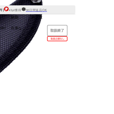
件)
43pt獲得
30日間返品OK
納期
購入数
580
在庫なし
0