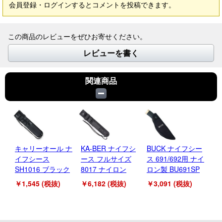
会員登録・ログインするとコメントを投稿できます。
この商品のレビューをぜひお寄せください。
レビューを書く
関連商品
キャリーオール ナ
KA-BER ナイフシ
BUCK ナイフシー
B
イフシース
ース フルサイズ
ス 691/692用 ナイ
フ
SH1016 ブラック
8017 ナイロン
ロン製 BU691SP
ル
￥1,545 (税抜)
￥6,182 (税抜)
￥3,091 (税抜)
￥3