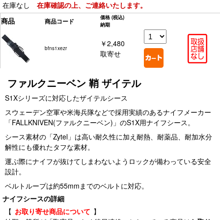
在庫なし
在庫確認の上、ご連絡いたします。
価格
(税込)
商品
商品コード
納期
￥2,480
bfns1xezr
取寄せ
ファルクニーベン 鞘 ザイテル
S1Xシリーズに対応したザイテルシース
スウェーデン空軍や米海兵隊などで採用実績のあるナイフメーカー
「FALLKNIVEN(ファルクニーベン)」のS1X用ナイフシース。
シース素材の「Zytel」は高い耐久性に加え耐熱、耐薬品、耐加水分
解性にも優れたタフな素材。
運ぶ際にナイフが抜けてしまわないようロックが備わっている安全
設計。
ベルトループは約55mmまでのベルトに対応。
ナイフシースの詳細
【
お取り寄せ商品について
】