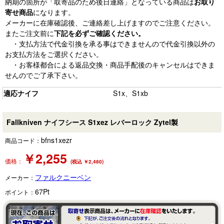
納期の箇所が「取寄品のため後日連絡」となっている商品は
お取り
寄せ商品
になります。
メーカーに在庫確認後、ご連絡差し上げますのでご注意ください。
またご注文前に
下記を必ずご確認ください。
・支払方法で代金引換を承る事はできませんので代金引換以外の
お支払方法をご選択ください。
・お客様都合による返品交換・商品手配後のキャンセルはできま
せんのでご了承下さい。
適応ナイフ
S1x、S1xb
Fallkniven ナイフシース S1xez レバーロック Zytel製
bfns1xezr
商品コード：
￥
2,255
価格：
(税込 ￥2,480)
ファルクニーベン
メーカー：
67
Pt
ポイント：