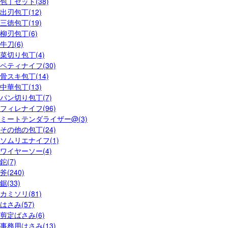
包丁セット(38)
出刃包丁(12)
三徳包丁(19)
柳刃包丁(6)
牛刀(6)
菜切り包丁(4)
ペティナイフ(30)
骨スキ包丁(14)
中華包丁(13)
パン切り包丁(7)
フィレナイフ(96)
ミートテンダライザー@(3)
その他の包丁(24)
ソムリエナイフ(1)
ワイヤーソー(4)
鉈(7)
斧(240)
鋸(33)
カミソリ(81)
はさみ(57)
剪定ばさみ(6)
事務用はさみ(13)