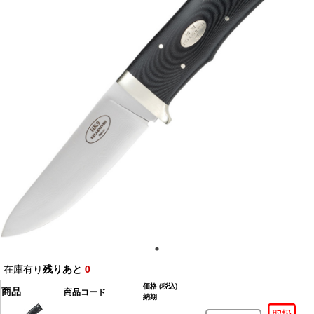
在庫有り
残りあと
0
価格
(税込)
商品
商品コード
納期