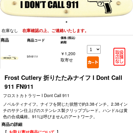
在庫なし
在庫確認の上、ご連絡いたします。
価格
(税込)
商品
商品コード
納期
￥1,200
bfn911r
取寄せ
Frost Cutlery 折りたたみナイフ I Dont Call
911 FN911
フロストカトラリー I Dont Call 911
ノベルティナイフ。ナイフを閉じた状態で約3.38インチ。2.38イン
チのサテン仕上げのステンレス製クリップブレード。ハンドルは黄
色の合成繊維。911は呼びませんのアートワーク。
商品の詳細
【
お取り寄せ商品について
】