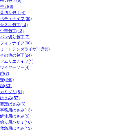
柳刃包丁(6)
牛刀(6)
菜切り包丁(4)
ペティナイフ(30)
骨スキ包丁(14)
中華包丁(13)
パン切り包丁(7)
フィレナイフ(96)
ミートテンダライザー@(3)
その他の包丁(24)
ソムリエナイフ(1)
ワイヤーソー(4)
鉈(7)
斧(240)
鋸(33)
カミソリ(81)
はさみ(57)
剪定ばさみ(6)
事務用はさみ(13)
解体用はさみ(5)
釣り用ハサミ(16)
救急用はさみ(13)