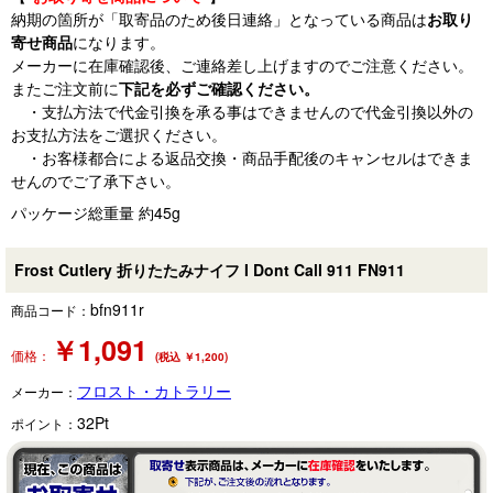
納期の箇所が「取寄品のため後日連絡」となっている商品は
お取り
寄せ商品
になります。
メーカーに在庫確認後、ご連絡差し上げますのでご注意ください。
またご注文前に
下記を必ずご確認ください。
・支払方法で代金引換を承る事はできませんので代金引換以外の
お支払方法をご選択ください。
・お客様都合による返品交換・商品手配後のキャンセルはできま
せんのでご了承下さい。
パッケージ総重量 約45g
Frost Cutlery 折りたたみナイフ I Dont Call 911 FN911
bfn911r
商品コード：
￥
1,091
価格：
(税込 ￥1,200)
フロスト・カトラリー
メーカー：
32
Pt
ポイント：