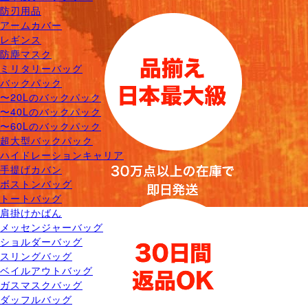
防刃用品
アームカバー
レギンス
防塵マスク
ミリタリーバッグ
バックパック
〜20Lのバックパック
〜40Lのバックパック
〜60Lのバックパック
超大型バックパック
ハイドレーションキャリア
手提げカバン
ボストンバッグ
トートバッグ
肩掛けかばん
メッセンジャーバッグ
ショルダーバッグ
スリングバッグ
ベイルアウトバッグ
ガスマスクバッグ
ダッフルバッグ