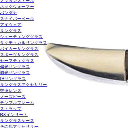
アフガンストール
ネックウォーマー
バンダナ
スナイパーベール
アイウェア
サングラス
シューティンググラス
タクティカルサングラス
バイカーサングラス
スポーツサングラス
セーフティグラス
偏光サングラス
調光サングラス
IRサングラス
サングラスアクセサリー
交換レンズ
ノーズピース
テンプルフレーム
ストラップ
RXインサート
サングラスケース
その他アクセサリー