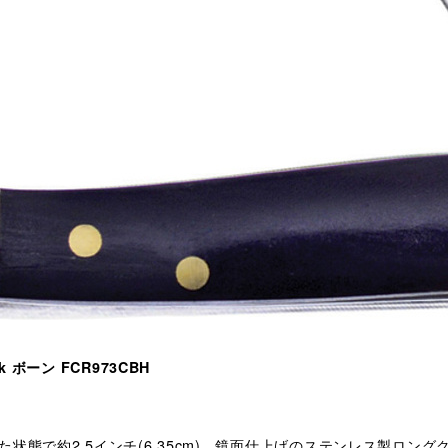
ck ボーン FCR973CBH
状態で約2.5インチ(6.35cm)。鏡面仕上げのステンレス製ロン