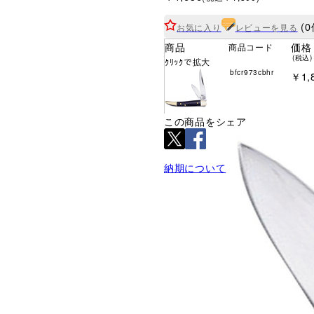
(0
お気に入り
レビューを見る
商品
価格
商品コード
(税込)
ｸﾘｯｸで拡大
bfcr973cbhr
￥1,
この商品をシェア
納期について