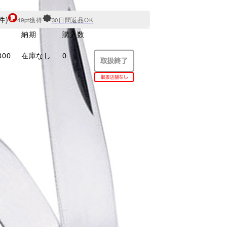
件)
49pt獲得
30日間返品OK
納期
購入数
800
在庫なし
0