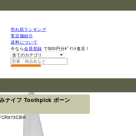
売れ筋ランキング
実店舗紹介
送料について
今なら
会員登録
で500円分ﾎﾟｲﾝﾄ進呈！
検索
ー
たたみナイフ Toothpick ボーン
e FCR973CBH