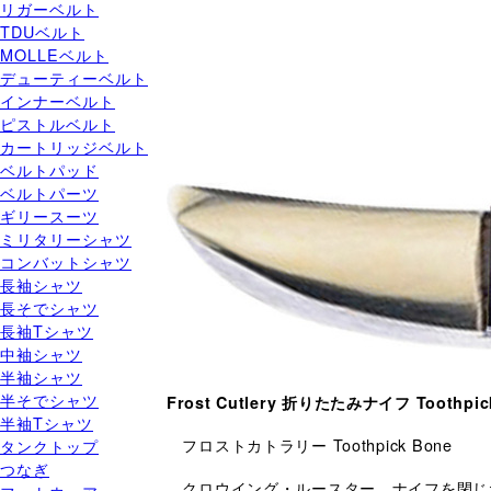
リガーベルト
TDUベルト
MOLLEベルト
デューティーベルト
インナーベルト
ピストルベルト
カートリッジベルト
ベルトパッド
ベルトパーツ
ギリースーツ
ミリタリーシャツ
コンバットシャツ
長袖シャツ
長そでシャツ
長袖Tシャツ
中袖シャツ
半袖シャツ
半そでシャツ
Frost Cutlery 折りたたみナイフ Toothpi
半袖Tシャツ
フロストカトラリー Toothpick Bone
タンクトップ
つなぎ
クロウイング・ルースター、ナイフを閉じた