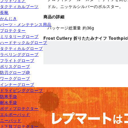
フットウェア
タクティカルブーツ
ドル。ニッケルシルバーのボルスター。
長靴
商品の詳細
かんじき
パーツ・メンテナンス用品
パッケージ総重量 約36g
プロテクター
ミリタリーグローブ
Frost Cutlery 折りたたみナイフ Tooth
ハードナックルグローブ
タクティカルグローブ
ラペリンググローブ
フライトグローブ
ポリスグローブ
防刃グローブ@
ワークグローブ
インナーグローブ
ドライビンググローブ
防寒手袋
耐水手袋
ボディプロテクター
エルボーパッド
ニーパッド
上下肢プロテクター