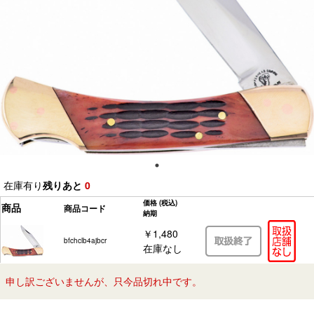
在庫有り
残りあと
0
価格
(税込)
商品
商品コード
納期
￥1,480
bfchclb4ajbcr
在庫なし
申し訳ございませんが、只今品切れ中です。