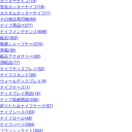
カッターナイフ(19)
安全カッターナイフ(18)
カスタムカッターナイフ(1)
その他日用刃物(89)
ナイフ用品(1377)
ナイフメンテナンス(698)
砥石(302)
簡易シャープナー(270)
革砥(39)
砥石アクセサリー(20)
消耗品(77)
ナイフディスプレイ(52)
ナイフスタンド(26)
ウォールディスプレイ(9)
ナイフケース(1)
ディスプレイ用品(16)
ナイフ収納用品(336)
折りたたみナイフケース(97)
ナイフシース(193)
ナイフロール(48)
ナイフパーツ(294)
フラッシュライト(302)