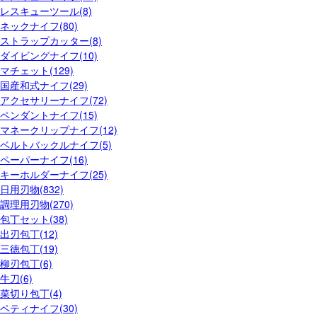
レスキューツール(8)
ネックナイフ(80)
ストラップカッター(8)
ダイビングナイフ(10)
マチェット(129)
国産和式ナイフ(29)
アクセサリーナイフ(72)
ペンダントナイフ(15)
マネークリップナイフ(12)
ベルトバックルナイフ(5)
ペーパーナイフ(16)
キーホルダーナイフ(25)
日用刃物(832)
調理用刃物(270)
包丁セット(38)
出刃包丁(12)
三徳包丁(19)
柳刃包丁(6)
牛刀(6)
菜切り包丁(4)
ペティナイフ(30)