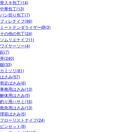
骨スキ包丁(14)
中華包丁(13)
パン切り包丁(7)
フィレナイフ(96)
ミートテンダライザー@(3)
その他の包丁(24)
ソムリエナイフ(1)
ワイヤーソー(4)
鉈(7)
斧(240)
鋸(33)
カミソリ(81)
はさみ(57)
剪定ばさみ(6)
事務用はさみ(13)
解体用はさみ(5)
釣り用ハサミ(16)
救急用はさみ(13)
理容ばさみ(5)
フローリストナイフ(24)
ピンセット(8)