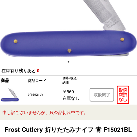
在庫有り
残りあと
0
価格
(税込)
商品
商品コード
納期
￥560
bf15021blr
在庫なし
申し訳ございませんが、只今品切れ中です。
Frost Cutlery 折りたたみナイフ 青 F15021BL