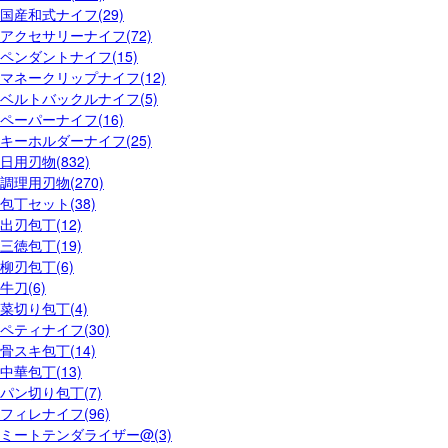
国産和式ナイフ(29)
アクセサリーナイフ(72)
ペンダントナイフ(15)
マネークリップナイフ(12)
ベルトバックルナイフ(5)
ペーパーナイフ(16)
キーホルダーナイフ(25)
日用刃物(832)
調理用刃物(270)
包丁セット(38)
出刃包丁(12)
三徳包丁(19)
柳刃包丁(6)
牛刀(6)
菜切り包丁(4)
ペティナイフ(30)
骨スキ包丁(14)
中華包丁(13)
パン切り包丁(7)
フィレナイフ(96)
ミートテンダライザー@(3)