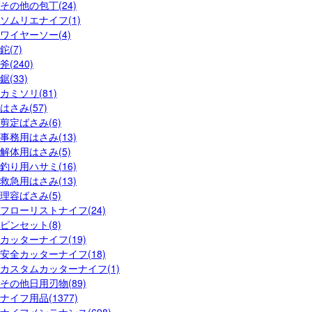
その他の包丁(24)
ソムリエナイフ(1)
ワイヤーソー(4)
鉈(7)
斧(240)
鋸(33)
カミソリ(81)
はさみ(57)
剪定ばさみ(6)
事務用はさみ(13)
解体用はさみ(5)
釣り用ハサミ(16)
救急用はさみ(13)
理容ばさみ(5)
フローリストナイフ(24)
ピンセット(8)
カッターナイフ(19)
安全カッターナイフ(18)
カスタムカッターナイフ(1)
その他日用刃物(89)
ナイフ用品(1377)