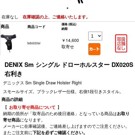
在庫なし
在庫確認の上、ご連絡いたします。
価格
(税込)
商品
商品コード
納期
￥14,600
bdx020sr
取寄せ
DENIX Sm シングル ドローホルスター DX020S
右利き
デニックス Sm Single Draw Holster Right
スモールサイズ。ブラックレザー仕様。右側1段引きスタイル。
商品の詳細
【
お取り寄せ商品について
】
納期の箇所が「取寄品のため後日連絡」となっている商品は
お取り
寄せ商品
になります。
メーカーに在庫確認後、ご連絡差し上げますのでご注意ください。
またご注文前に
下記を必ずご確認ください。