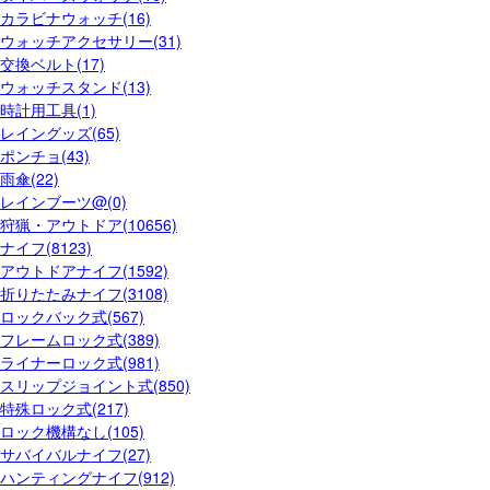
カラビナウォッチ(16)
ウォッチアクセサリー(31)
交換ベルト(17)
ウォッチスタンド(13)
時計用工具(1)
レイングッズ(65)
ポンチョ(43)
雨傘(22)
レインブーツ@(0)
狩猟・アウトドア(10656)
ナイフ(8123)
アウトドアナイフ(1592)
折りたたみナイフ(3108)
ロックバック式(567)
フレームロック式(389)
ライナーロック式(981)
スリップジョイント式(850)
特殊ロック式(217)
ロック機構なし(105)
サバイバルナイフ(27)
ハンティングナイフ(912)