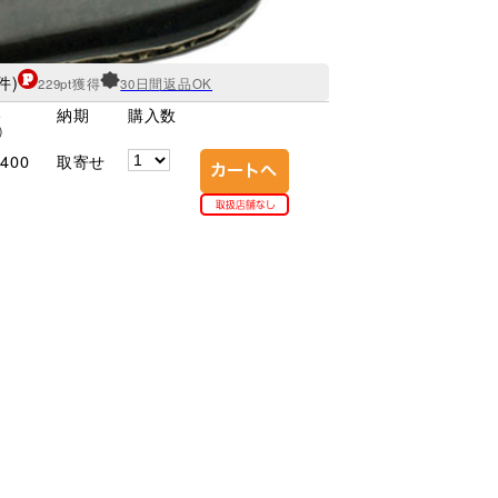
件)
229pt獲得
30日間返品OK
格
納期
購入数
)
400
取寄せ