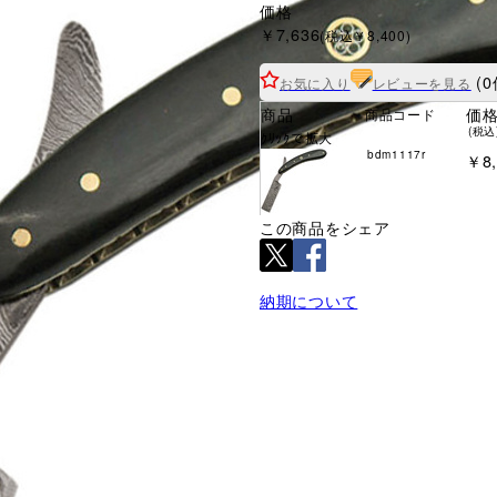
価格
￥7,636
(税込￥8,400)
(0
お気に入り
レビューを見る
商品
価
商品コード
(税込
ｸﾘｯｸで拡大
bdm1117r
￥8,
この商品をシェア
納期について