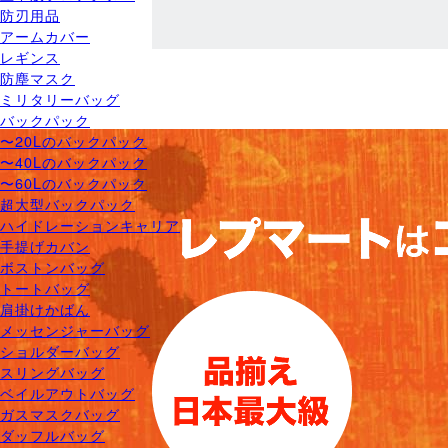
防刃用品
アームカバー
レギンス
防塵マスク
ミリタリーバッグ
バックパック
〜20Lのバックパック
〜40Lのバックパック
〜60Lのバックパック
超大型バックパック
ハイドレーションキャリア
手提げカバン
ボストンバッグ
トートバッグ
肩掛けかばん
メッセンジャーバッグ
ショルダーバッグ
スリングバッグ
ベイルアウトバッグ
ガスマスクバッグ
ダッフルバッグ