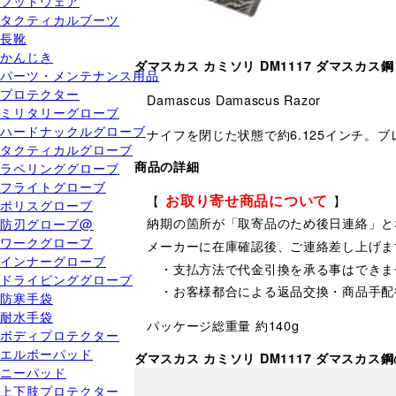
フットウェア
タクティカルブーツ
長靴
かんじき
ダマスカス カミソリ DM1117 ダマスカス鋼
パーツ・メンテナンス用品
プロテクター
Damascus Damascus Razor
ミリタリーグローブ
ハードナックルグローブ
ナイフを閉じた状態で約6.125インチ。
タクティカルグローブ
商品の詳細
ラペリンググローブ
フライトグローブ
お取り寄せ商品について
【
】
ポリスグローブ
納期の箇所が「取寄品のため後日連絡」と
防刃グローブ@
ワークグローブ
メーカーに在庫確認後、ご連絡差し上げま
インナーグローブ
・支払方法で代金引換を承る事はできま
ドライビンググローブ
・お客様都合による返品交換・商品手配
防寒手袋
耐水手袋
パッケージ総重量 約140g
ボディプロテクター
エルボーパッド
ダマスカス カミソリ DM1117 ダマスカ
ニーパッド
上下肢プロテクター