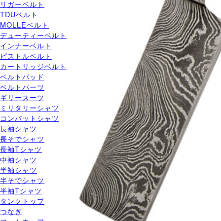
リガーベルト
TDUベルト
MOLLEベルト
デューティーベルト
インナーベルト
ピストルベルト
カートリッジベルト
ベルトパッド
ベルトパーツ
ギリースーツ
ミリタリーシャツ
コンバットシャツ
長袖シャツ
長そでシャツ
長袖Tシャツ
中袖シャツ
半袖シャツ
半そでシャツ
半袖Tシャツ
タンクトップ
つなぎ