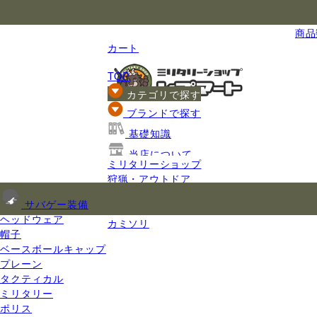
国内最大級のミリタリー総合通販
商品数
カート
TOP
カテゴリで探す
ブランドで探す
基礎知識
当店について
ミリタリーショップ
ご利用ガイド
狩猟・アウトドア
ナイフ
サバゲー装備
日用刃物
ヘッドウェア
カミソリ
帽子
ベースボールキャップ
プレーン
タクティカル
ミリタリー
ポリス