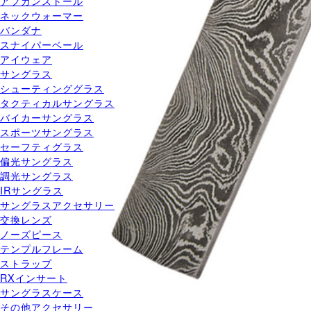
アフガンストール
ネックウォーマー
バンダナ
スナイパーベール
アイウェア
サングラス
シューティンググラス
タクティカルサングラス
バイカーサングラス
スポーツサングラス
セーフティグラス
偏光サングラス
調光サングラス
IRサングラス
サングラスアクセサリー
交換レンズ
ノーズピース
テンプルフレーム
ストラップ
RXインサート
サングラスケース
その他アクセサリー