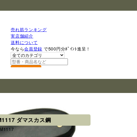
売れ筋ランキング
実店舗紹介
送料について
今なら
会員登録
で500円分ﾎﾟｲﾝﾄ進呈！
検索
1117 ダマスカス鋼
DM1117