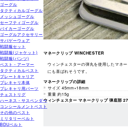
ゴーグル
タクティカルゴーグル
メッシュゴーグル
セーフティゴーグル
バイカーゴーグル
ゴーグルアクセサリー
サバゲーウェア
戦闘服セット
戦闘服(ジャケット)
マネークリップ WINCHESTER
戦闘服(パンツ)
ウィンチェスターの弾丸を使用したマネー
ベスト・アーマー
タクティカルベスト
にも喜ばれそうです。
プレートキャリア
マネークリップの詳細
プレキャリ本体
サイズ 45mm×18mm
プレキャリ用パーツ
重量 約15g
チェストリグ
ハーネス・サスペンダー
ウィンチェスター マネークリップ 弾底部 2
コンシールメントベスト
その他のベスト
ミリタリーベルト
BDUベルト