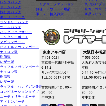
レンジバッグ
ミリタリーファッション
取り扱いブラ
ドラムバッグ
狩猟・アウトドア用品
全カテゴリ一
旅行用バッグ
軍モノ・輸入雑貨
商品レビュー
キャリーバッグ
ランドリーバッグ
ツールバッグ
バッグアクセサリー
ミリタリーポーチ
マガジンポーチ
ピストルマガジンポーチ
ナイロン製
東京アキバ店
大阪日本橋店
樹脂製
〒101-0021
〒556-0005
レザー製
東京都千代田区外神田
大阪府大阪市浪
ライフルマガジンポーチ
6-14-2
本橋
ナイロン製
サカイ末広ビル3F
5-14-10 松竹ビ
樹脂製
TEL.03-5817-8170
TEL.06-6575-9
レザー製
ライフル・ハンドガン兼用
営業時間／12：00～
営業時間／12：
コンビネーションタイプ
20：30
20：30
ユーティリティポーチ
年中無休
年中無休
アドミンポーチ