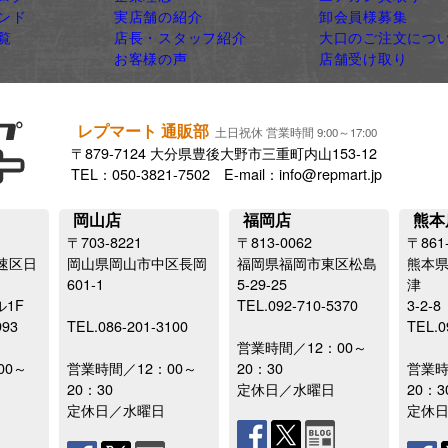
ンド
実店舗の紹介
卸会員様募集
覧
店長・スタッフ紹介
大口のご注文につ
お客様の声
店舗受け取り
レプマート 通販部
土日祝休 営業時間 9:00～17:00
〒879-7124 大分県豊後大野市三重町内山153-12
TEL：050-3821-7502 E-mail：info@repmart.jp
岡山店
福岡店
熊本
〒703-8221
〒813-0062
〒861
速区日
岡山県岡山市中区長岡
福岡県福岡市東区松島
熊本
601-1
5-29-25
津
ル1F
TEL.092-710-5370
3-2-8
993
TEL.086-201-3100
TEL.0
営業時間／12：00～
00～
営業時間／12：00～
20：30
営業時
20：30
定休日／水曜日
20：3
定休日／水曜日
定休