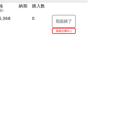
格
納期
購入数
込)
,368
0