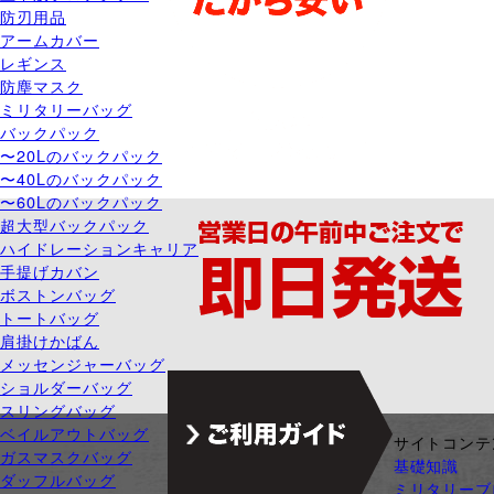
防刃用品
アームカバー
レギンス
防塵マスク
ミリタリーバッグ
バックパック
〜20Lのバックパック
〜40Lのバックパック
〜60Lのバックパック
超大型バックパック
ハイドレーションキャリア
手提げカバン
ボストンバッグ
トートバッグ
肩掛けかばん
メッセンジャーバッグ
ショルダーバッグ
スリングバッグ
ベイルアウトバッグ
ジャンル別カテゴリ
サイトコンテ
ガスマスクバッグ
サバゲー装備
基礎知識
ダッフルバッグ
ガン・ガンパーツ
ミリタリーブ