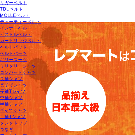
リガーベルト
TDUベルト
MOLLEベルト
デューティーベルト
インナーベルト
ピストルベルト
カートリッジベルト
ベルトパッド
ベルトパーツ
ギリースーツ
ミリタリーシャツ
コンバットシャツ
長袖シャツ
長そでシャツ
長袖Tシャツ
中袖シャツ
半袖シャツ
半そでシャツ
半袖Tシャツ
タンクトップ
つなぎ