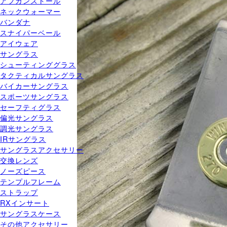
アフガンストール
ネックウォーマー
バンダナ
スナイパーベール
アイウェア
サングラス
シューティンググラス
タクティカルサングラス
バイカーサングラス
スポーツサングラス
セーフティグラス
偏光サングラス
調光サングラス
IRサングラス
サングラスアクセサリー
交換レンズ
ノーズピース
テンプルフレーム
ストラップ
RXインサート
サングラスケース
その他アクセサリー