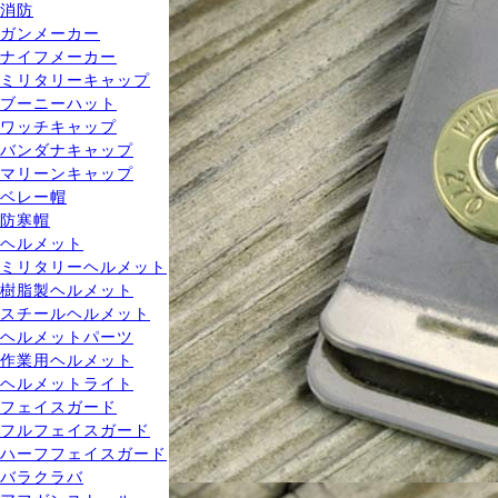
消防
ガンメーカー
ナイフメーカー
ミリタリーキャップ
ブーニーハット
ワッチキャップ
バンダナキャップ
マリーンキャップ
ベレー帽
防寒帽
ヘルメット
ミリタリーヘルメット
樹脂製ヘルメット
スチールヘルメット
ヘルメットパーツ
作業用ヘルメット
ヘルメットライト
フェイスガード
フルフェイスガード
ハーフフェイスガード
バラクラバ