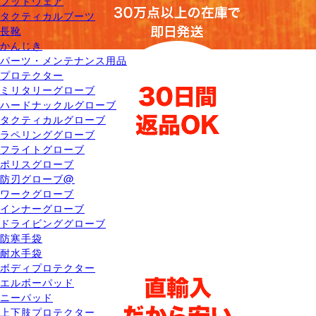
フットウェア
タクティカルブーツ
長靴
かんじき
パーツ・メンテナンス用品
プロテクター
ミリタリーグローブ
ハードナックルグローブ
タクティカルグローブ
ラペリンググローブ
フライトグローブ
ポリスグローブ
防刃グローブ@
ワークグローブ
インナーグローブ
ドライビンググローブ
防寒手袋
耐水手袋
ボディプロテクター
エルボーパッド
ニーパッド
上下肢プロテクター