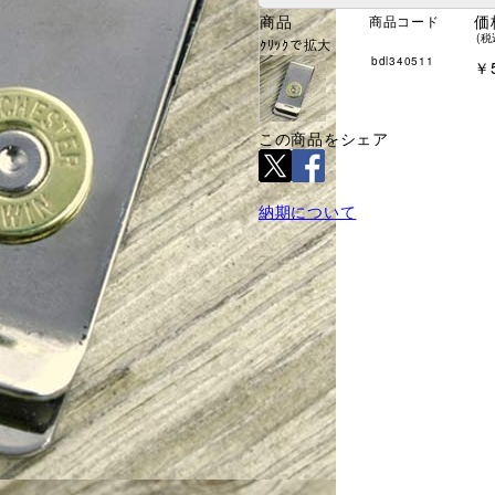
商品
価
商品コード
(税
ｸﾘｯｸで拡大
bdl340511
￥5
この商品をシェア
納期について