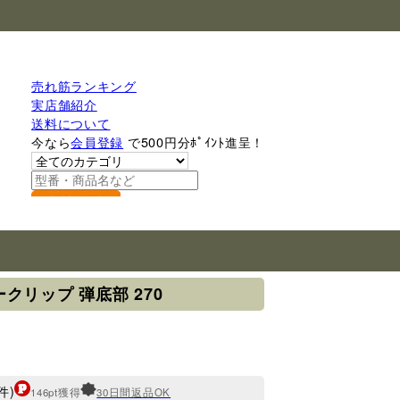
売れ筋ランキング
実店舗紹介
送料について
今なら
会員登録
で500円分ﾎﾟｲﾝﾄ進呈！
検索
クリップ 弾底部 270
件)
146pt獲得
30日間返品OK