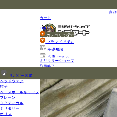
国内最大級のミリタリー総合通販
商品数
カート
TOP
カテゴリで探す
ブランドで探す
基礎知識
当店について
ミリタリーショップ
ご利用ガイド
取扱終了
サバゲー装備
ヘッドウェア
帽子
ベースボールキャップ
プレーン
タクティカル
ミリタリー
ポリス