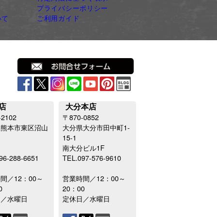
プライバシーポリシー
いて
ご利用ガイド
店
大分本店
-2102
〒870-0852
県熊本市東区沼山
大分県大分市田中町1-
15-1
南大分ビル1F
96-288-6651
TEL.097-576-9610
間／12：00～
営業時間／12：00～
0
20：00
日／水曜日
定休日／水曜日