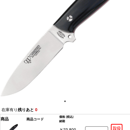
在庫有り
残りあと
0
価格
(税込)
商品
商品コード
納期
￥23,800