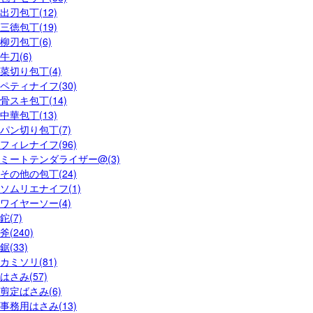
出刃包丁(12)
三徳包丁(19)
柳刃包丁(6)
牛刀(6)
菜切り包丁(4)
ペティナイフ(30)
骨スキ包丁(14)
中華包丁(13)
パン切り包丁(7)
フィレナイフ(96)
ミートテンダライザー@(3)
その他の包丁(24)
ソムリエナイフ(1)
ワイヤーソー(4)
鉈(7)
斧(240)
鋸(33)
カミソリ(81)
はさみ(57)
剪定ばさみ(6)
事務用はさみ(13)