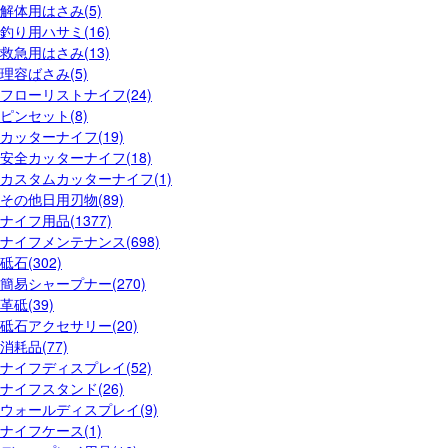
解体用はさみ(5)
釣り用ハサミ(16)
救急用はさみ(13)
理容ばさみ(5)
フローリストナイフ(24)
ピンセット(8)
カッターナイフ(19)
安全カッターナイフ(18)
カスタムカッターナイフ(1)
その他日用刃物(89)
ナイフ用品(1377)
ナイフメンテナンス(698)
砥石(302)
簡易シャープナー(270)
革砥(39)
砥石アクセサリー(20)
消耗品(77)
ナイフディスプレイ(52)
ナイフスタンド(26)
ウォールディスプレイ(9)
ナイフケース(1)