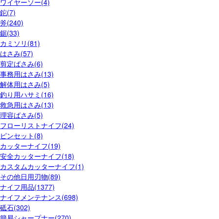
ワイヤーソー(4)
鉈(7)
斧(240)
鋸(33)
カミソリ(81)
はさみ(57)
剪定ばさみ(6)
事務用はさみ(13)
解体用はさみ(5)
釣り用ハサミ(16)
救急用はさみ(13)
理容ばさみ(5)
フローリストナイフ(24)
ピンセット(8)
カッターナイフ(19)
安全カッターナイフ(18)
カスタムカッターナイフ(1)
その他日用刃物(89)
ナイフ用品(1377)
ナイフメンテナンス(698)
砥石(302)
簡易シャープナー(270)