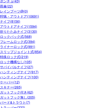
ポンチョ(43)
雨傘(22)
レインブーツ@(0)
狩猟・アウトドア(10691)
ナイフ(8156)
アウトドアナイフ(1594)
折りたたみナイフ(3130)
ロックバック式(568)
フレームロック式(394)
ライナーロック式(991)
スリップジョイント式(854)
特殊ロック式(219)
ロック機構なし(105)
サバイバルナイフ(27)
ハンティングナイフ(917)
ハンティングナイフ(100)
ケーパー(12)
スキナー(265)
ガットフック付き(62)
ガットフック無し(205)
バード&トラウト(7)
トラッパー(332)