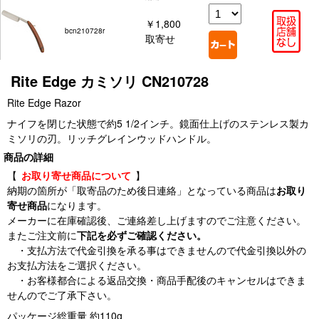
￥1,800
bcn210728r
取寄せ
Rite Edge カミソリ CN210728
Rite Edge Razor
ナイフを閉じた状態で約5 1/2インチ。鏡面仕上げのステンレス製カ
ミソリの刃。リッチグレインウッドハンドル。
商品の詳細
【
お取り寄せ商品について
】
納期の箇所が「取寄品のため後日連絡」となっている商品は
お取り
寄せ商品
になります。
メーカーに在庫確認後、ご連絡差し上げますのでご注意ください。
またご注文前に
下記を必ずご確認ください。
・支払方法で代金引換を承る事はできませんので代金引換以外の
お支払方法をご選択ください。
・お客様都合による返品交換・商品手配後のキャンセルはできま
せんのでご了承下さい。
パッケージ総重量 約110g