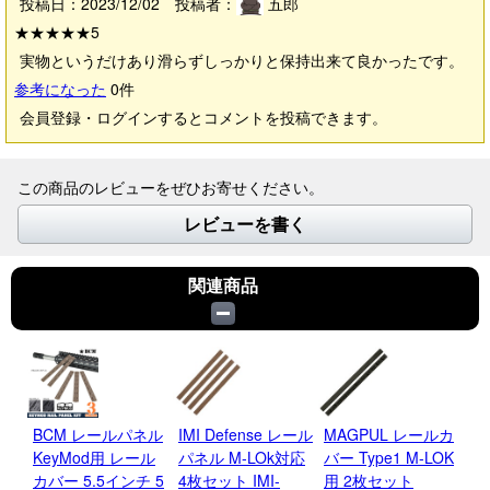
投稿日：2023/12/02 投稿者：
五郎
★★★★★
5
実物というだけあり滑らずしっかりと保持出来て良かったです。
参考になった
0
件
会員登録・ログインするとコメントを投稿できます。
この商品のレビューをぜひお寄せください。
レビューを書く
関連商品
BCM レールパネル
IMI Defense レール
MAGPUL レールカ
B
KeyMod用 レール
パネル M-LOk対応
バー Type1 M-LOK
フ
カバー 5.5インチ 5
4枚セット IMI-
用 2枚セット
LO