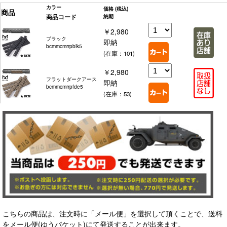
カラー
価格
(税込)
商品
商品コード
納期
￥2,980
ブラック
即納
bcmmcmrrpblk5
(在庫：101)
￥2,980
フラットダークアース
即納
bcmmcmrrpfde5
(在庫：53)
こちらの商品は、注文時に「メール便」を選択して頂くことで、送料
をメール便(ゆうパケット)にて発送することが出来ます。