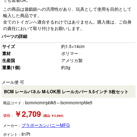
でも装着OK。
この商品は遊戯銃への汎用性があり、玩具として使用を目的として
輸入した商品です。
全てのトイガンへ適合するわけではありません。購入後は、ご自身
の責任において取り付けをお願いします。
パーツの詳細
サイズ
約1.5×14cm
素材
ポリマー
生産国
アメリカ製
重量(1個)
約3g
メール便 可
BCM レールパネル M-LOK用 レールカバー 5.5インチ 5枚セット
bcmmcmrrpblk5～bcmmcmrrpfde5
商品コード：
￥
2,709
価格：
(税込 ￥2,980)
ブラボーカンパニーMFG
メーカー：
81
Pt
ポイント：