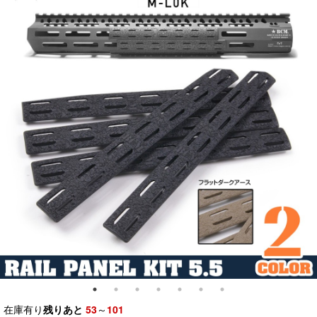
在庫有り
残りあと
53
～
101