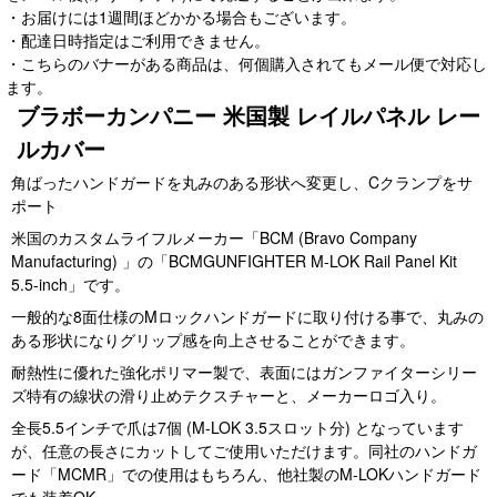
・お届けには1週間ほどかかる場合もございます。
・配達日時指定はご利用できません。
・こちらのバナーがある商品は、何個購入されてもメール便で対応し
ます。
ブラボーカンパニー 米国製 レイルパネル レー
ルカバー
角ばったハンドガードを丸みのある形状へ変更し、Cクランプをサ
ポート
米国のカスタムライフルメーカー「BCM (Bravo Company
Manufacturing) 」の「BCMGUNFIGHTER M-LOK Rail Panel Kit
5.5-inch」です。
一般的な8面仕様のMロックハンドガードに取り付ける事で、丸みの
ある形状になりグリップ感を向上させることができます。
耐熱性に優れた強化ポリマー製で、表面にはガンファイターシリー
ズ特有の線状の滑り止めテクスチャーと、メーカーロゴ入り。
全長5.5インチで爪は7個 (M-LOK 3.5スロット分) となっています
が、任意の長さにカットしてご使用いただけます。同社のハンドガ
ード「MCMR」での使用はもちろん、他社製のM-LOKハンドガード