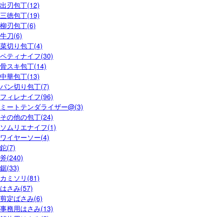
出刃包丁(12)
三徳包丁(19)
柳刃包丁(6)
牛刀(6)
菜切り包丁(4)
ペティナイフ(30)
骨スキ包丁(14)
中華包丁(13)
パン切り包丁(7)
フィレナイフ(96)
ミートテンダライザー@(3)
その他の包丁(24)
ソムリエナイフ(1)
ワイヤーソー(4)
鉈(7)
斧(240)
鋸(33)
カミソリ(81)
はさみ(57)
剪定ばさみ(6)
事務用はさみ(13)