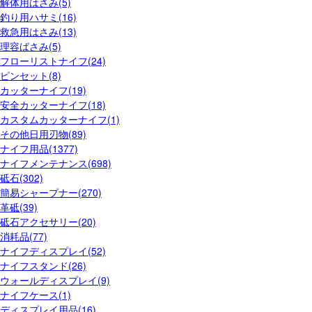
解体用はさみ(5)
釣り用ハサミ(16)
救急用はさみ(13)
理容ばさみ(5)
フローリストナイフ(24)
ピンセット(8)
カッターナイフ(19)
安全カッターナイフ(18)
カスタムカッターナイフ(1)
その他日用刃物(89)
ナイフ用品(1377)
ナイフメンテナンス(698)
砥石(302)
簡易シャープナー(270)
革砥(39)
砥石アクセサリー(20)
消耗品(77)
ナイフディスプレイ(52)
ナイフスタンド(26)
ウォールディスプレイ(9)
ナイフケース(1)
ディスプレイ用品(16)