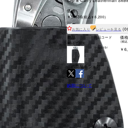
Clip & Carry Leatherman Ske
価格
￥5,636
(税込￥6,200)
(0
お気に入り
レビューを見る
商品
価
商品コード
(税込
ｸﾘｯｸで拡大
bclp015r
￥6,
この商品をシェア
納期について