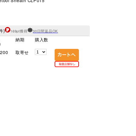
letool Sheath CLP015
件)
169pt獲得
30日間返品OK
格
納期
購入数
)
200
取寄せ