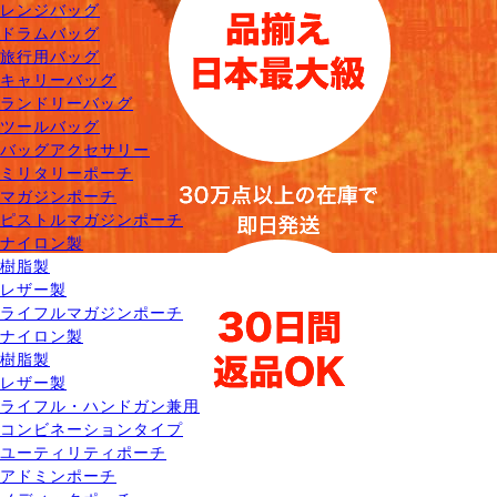
レンジバッグ
ドラムバッグ
旅行用バッグ
キャリーバッグ
ランドリーバッグ
ツールバッグ
バッグアクセサリー
ミリタリーポーチ
マガジンポーチ
ピストルマガジンポーチ
ナイロン製
樹脂製
レザー製
ライフルマガジンポーチ
ナイロン製
樹脂製
レザー製
ライフル・ハンドガン兼用
コンビネーションタイプ
ユーティリティポーチ
アドミンポーチ