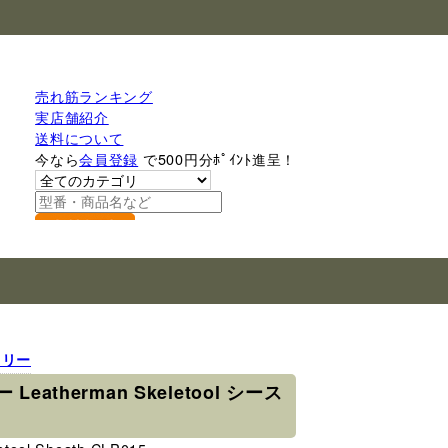
売れ筋ランキング
実店舗紹介
送料について
今なら
会員登録
で500円分ﾎﾟｲﾝﾄ進呈！
検索
ャリー
eatherman Skeletool シース