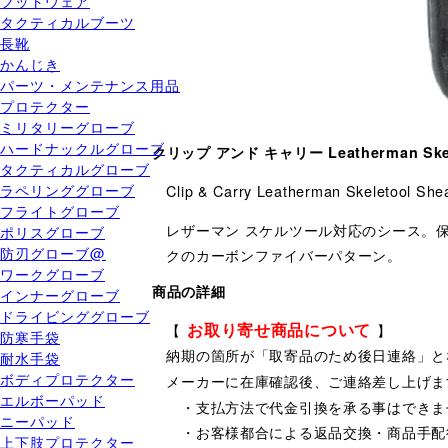
フットウェア
タクティカルブーツ
長靴
かんじき
パーツ・メンテナンス用品
プロテクター
ミリタリーグローブ
ハードナックルグローブ
クリップ アンド キャリー Leatherman Skel
タクティカルグローブ
ラペリンググローブ
Clip & Carry Leatherman Skeletool She
フライトグローブ
レザーマン スケルツール対応のシース。
ポリスグローブ
防刃グローブ@
クのカーボンファイバーパターン。
ワークグローブ
商品の詳細
インナーグローブ
ドライビンググローブ
お取り寄せ商品について
【
】
防寒手袋
納期の箇所が「取寄品のため後日連絡」と
耐水手袋
ボディプロテクター
メーカーに在庫確認後、ご連絡差し上げま
エルボーパッド
・支払方法で代金引換を承る事はできま
ニーパッド
・お客様都合による返品交換・商品手配
上下肢プロテクター