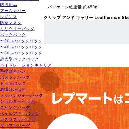
防刃用品
パッケージ総重量 約450g
アームカバー
レギンス
クリップ アンド キャリー Leatherman Sk
防塵マスク
ミリタリーバッグ
バックパック
〜20Lのバックパック
〜40Lのバックパック
〜60Lのバックパック
超大型バックパック
ハイドレーションキャリア
手提げカバン
ボストンバッグ
トートバッグ
肩掛けかばん
メッセンジャーバッグ
ショルダーバッグ
スリングバッグ
ベイルアウトバッグ
ガスマスクバッグ
ダッフルバッグ