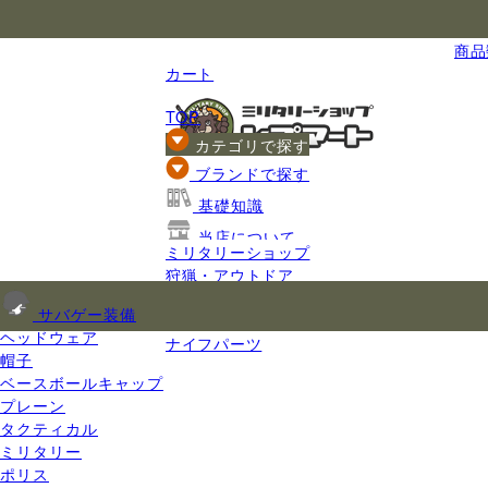
国内最大級のミリタリー総合通販
商品数
カート
TOP
カテゴリで探す
ブランドで探す
基礎知識
当店について
ミリタリーショップ
ご利用ガイド
狩猟・アウトドア
ナイフ
サバゲー装備
ナイフ用品
ヘッドウェア
ナイフパーツ
帽子
ベースボールキャップ
プレーン
タクティカル
ミリタリー
ポリス