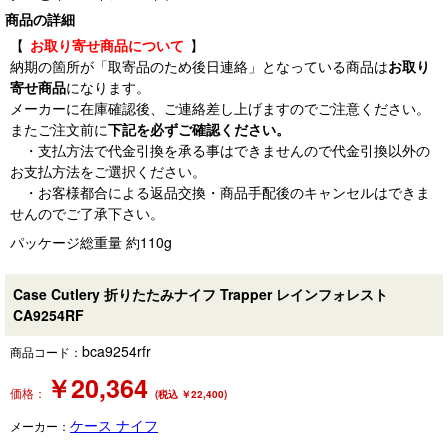
商品の詳細
【
お取り寄せ商品について
】
納期の箇所が「取寄品のため後日連絡」となっている商品は
お取り
寄せ商品
になります。
メーカーに在庫確認後、ご連絡差し上げますのでご注意ください。
またご注文前に
下記を必ずご確認ください。
・支払方法で代金引換を承る事はできませんので代金引換以外の
お支払方法をご選択ください。
・お客様都合による返品交換・商品手配後のキャンセルはできま
せんのでご了承下さい。
パッケージ総重量 約110g
Case Cutlery 折りたたみナイフ Trapper レインフォレスト
CA9254RF
bca9254rfr
商品コード：
￥
20,364
価格：
(税込 ￥22,400)
ケース ナイフ
メーカー：