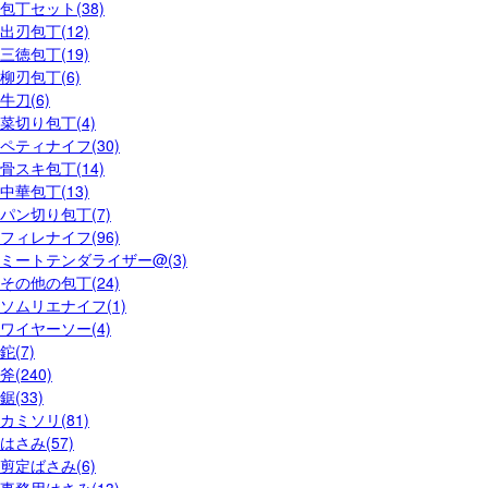
包丁セット(38)
出刃包丁(12)
三徳包丁(19)
柳刃包丁(6)
牛刀(6)
菜切り包丁(4)
ペティナイフ(30)
骨スキ包丁(14)
中華包丁(13)
パン切り包丁(7)
フィレナイフ(96)
ミートテンダライザー@(3)
その他の包丁(24)
ソムリエナイフ(1)
ワイヤーソー(4)
鉈(7)
斧(240)
鋸(33)
カミソリ(81)
はさみ(57)
剪定ばさみ(6)
事務用はさみ(13)