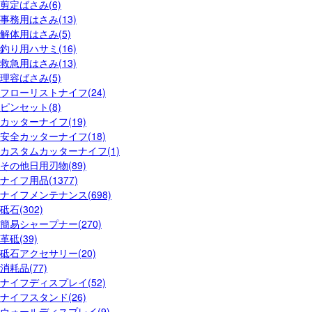
剪定ばさみ(6)
事務用はさみ(13)
解体用はさみ(5)
釣り用ハサミ(16)
救急用はさみ(13)
理容ばさみ(5)
フローリストナイフ(24)
ピンセット(8)
カッターナイフ(19)
安全カッターナイフ(18)
カスタムカッターナイフ(1)
その他日用刃物(89)
ナイフ用品(1377)
ナイフメンテナンス(698)
砥石(302)
簡易シャープナー(270)
革砥(39)
砥石アクセサリー(20)
消耗品(77)
ナイフディスプレイ(52)
ナイフスタンド(26)
ウォールディスプレイ(9)