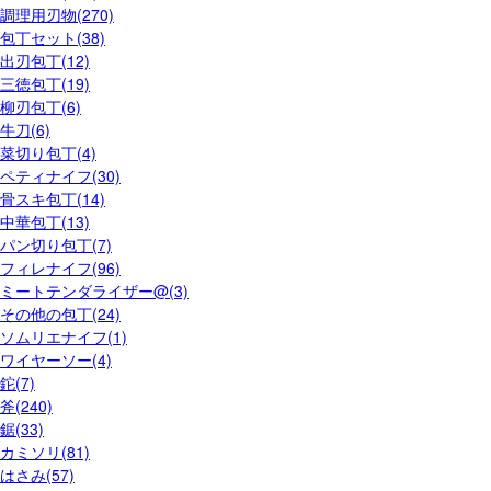
調理用刃物(270)
包丁セット(38)
出刃包丁(12)
三徳包丁(19)
柳刃包丁(6)
牛刀(6)
菜切り包丁(4)
ペティナイフ(30)
骨スキ包丁(14)
中華包丁(13)
パン切り包丁(7)
フィレナイフ(96)
ミートテンダライザー@(3)
その他の包丁(24)
ソムリエナイフ(1)
ワイヤーソー(4)
鉈(7)
斧(240)
鋸(33)
カミソリ(81)
はさみ(57)