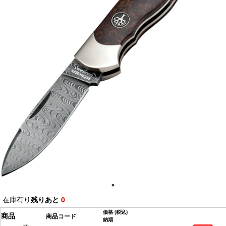
在庫有り
残りあと
0
価格
(税込)
商品
商品コード
納期