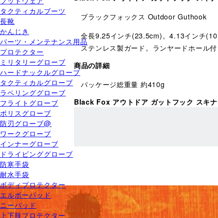
フットウェア
タクティカルブーツ
ブラックフォックス Outdoor Guthook
長靴
かんじき
全長9.25インチ(23.5cm)。4.13
パーツ・メンテナンス用品
ステンレス製ガード。ランヤードホール付
プロテクター
ミリタリーグローブ
商品の詳細
ハードナックルグローブ
タクティカルグローブ
パッケージ総重量 約410g
ラペリンググローブ
Black Fox アウトドア ガットフック スキ
フライトグローブ
ポリスグローブ
防刃グローブ@
ワークグローブ
インナーグローブ
ドライビンググローブ
防寒手袋
耐水手袋
ボディプロテクター
エルボーパッド
ニーパッド
上下肢プロテクター