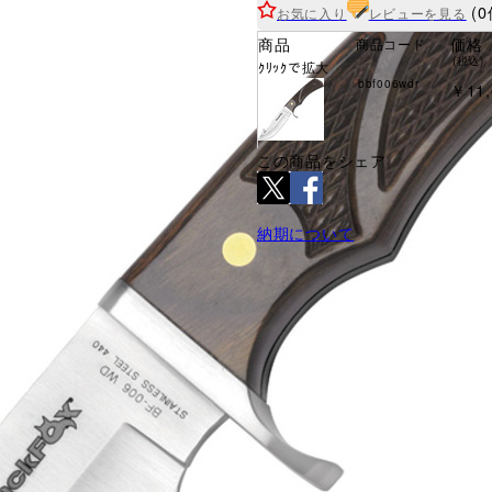
(0
お気に入り
レビューを見る
商品
価格
商品コード
(税込)
ｸﾘｯｸで拡大
bbf006wdr
￥11,
この商品をシェア
納期について