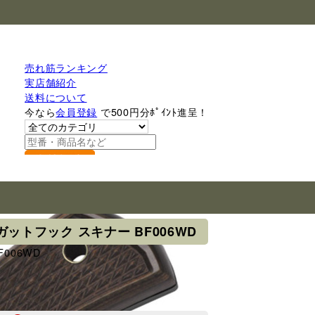
売れ筋ランキング
実店舗紹介
送料について
今なら
会員登録
で500円分ﾎﾟｲﾝﾄ進呈！
検索
ア ガットフック スキナー BF006WD
 BF006WD