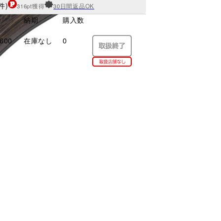
件)
316pt獲得
30日間返品OK
納期
購入数
600
在庫なし
0