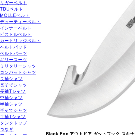
リガーベルト
TDUベルト
MOLLEベルト
デューティーベルト
インナーベルト
ピストルベルト
カートリッジベルト
ベルトパッド
ベルトパーツ
ギリースーツ
ミリタリーシャツ
コンバットシャツ
長袖シャツ
長そでシャツ
長袖Tシャツ
中袖シャツ
半袖シャツ
半そでシャツ
半袖Tシャツ
タンクトップ
つなぎ
Black Fox アウトドア ガットフック スキナ