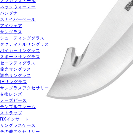
アフガンストール
ネックウォーマー
バンダナ
スナイパーベール
アイウェア
サングラス
シューティンググラス
タクティカルサングラス
バイカーサングラス
スポーツサングラス
セーフティグラス
偏光サングラス
調光サングラス
IRサングラス
サングラスアクセサリー
交換レンズ
ノーズピース
テンプルフレーム
ストラップ
RXインサート
サングラスケース
その他アクセサリー