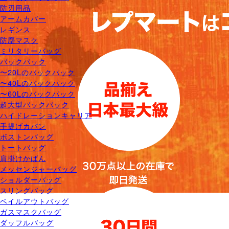
防刃用品
アームカバー
レギンス
防塵マスク
ミリタリーバッグ
バックパック
〜20Lのバックパック
〜40Lのバックパック
〜60Lのバックパック
超大型バックパック
ハイドレーションキャリア
手提げカバン
ボストンバッグ
トートバッグ
肩掛けかばん
メッセンジャーバッグ
ショルダーバッグ
スリングバッグ
ベイルアウトバッグ
ガスマスクバッグ
ダッフルバッグ