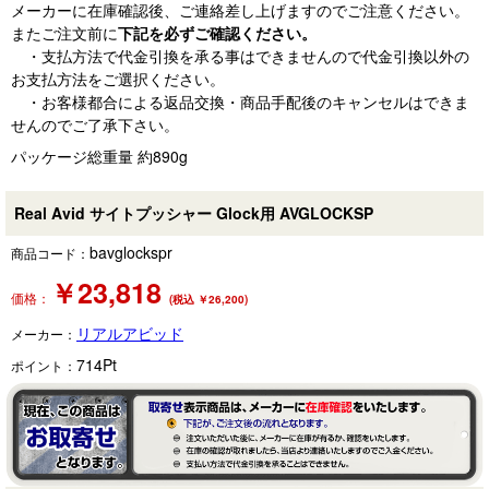
メーカーに在庫確認後、ご連絡差し上げますのでご注意ください。
またご注文前に
下記を必ずご確認ください。
・支払方法で代金引換を承る事はできませんので代金引換以外の
お支払方法をご選択ください。
・お客様都合による返品交換・商品手配後のキャンセルはできま
せんのでご了承下さい。
パッケージ総重量 約890g
Real Avid サイトプッシャー Glock用 AVGLOCKSP
bavglockspr
商品コード：
￥
23,818
価格：
(税込 ￥26,200)
リアルアビッド
メーカー：
714
Pt
ポイント：