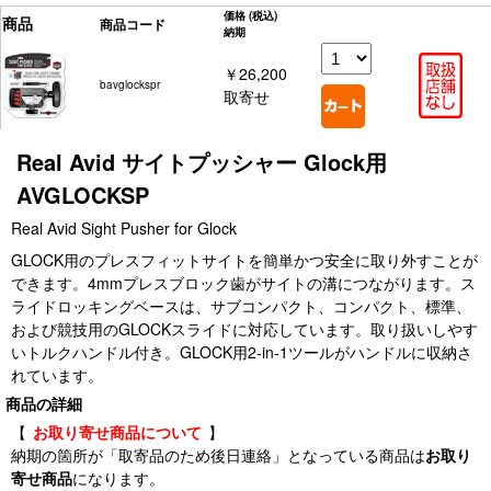
価格
(税込)
商品
商品コード
納期
￥26,200
bavglockspr
取寄せ
Real Avid サイトプッシャー Glock用
AVGLOCKSP
Real Avid Sight Pusher for Glock
GLOCK用のプレスフィットサイトを簡単かつ安全に取り外すことが
できます。4mmプレスブロック歯がサイトの溝につながります。ス
ライドロッキングベースは、サブコンパクト、コンパクト、標準、
および競技用のGLOCKスライドに対応しています。取り扱いしやす
いトルクハンドル付き。GLOCK用2-in-1ツールがハンドルに収納さ
れています。
商品の詳細
【
お取り寄せ商品について
】
納期の箇所が「取寄品のため後日連絡」となっている商品は
お取り
寄せ商品
になります。