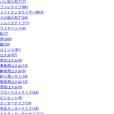
パン切り包丁(7)
フィレナイフ(96)
ミートテンダライザー@(3)
その他の包丁(24)
ソムリエナイフ(1)
ワイヤーソー(4)
鉈(7)
斧(240)
鋸(33)
カミソリ(81)
はさみ(57)
剪定ばさみ(6)
事務用はさみ(13)
解体用はさみ(5)
釣り用ハサミ(16)
救急用はさみ(13)
理容ばさみ(5)
フローリストナイフ(24)
ピンセット(8)
カッターナイフ(19)
安全カッターナイフ(18)
カスタムカッターナイフ(1)