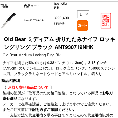
価格
(税込)
商品
商品コード
納期
￥20,400
bant930719nhkr
取寄せ
Old Bear ミディアム 折りたたみナイフ ロッキ
ングリング ブラック ANT930719NHK
Old Bear Medium Locking Ring Blk
ナイフを閉じた時の長さは4.38インチ (11.13cm) 。3.13インチ
(7.95cm) のサテン仕上げの刃。ロック安全リング。1.4060ステンレ
ス刃。ブラックラミネートウッドとアルミハンドル。箱入り。
商品の詳細
【
お取り寄せ商品について
】
納期の箇所が「取寄品のため後日連絡」となっている商品は
お取り
寄せ商品
になります。
メーカーに在庫確認後、ご連絡差し上げますのでご注意ください。
またご注文前に
下記を必ずご確認ください。
・支払方法で代金引換を承る事はできませんので代金引換以外の