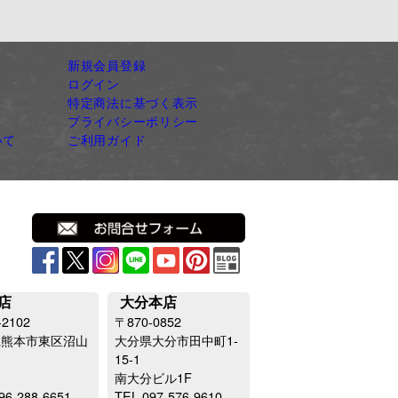
新規会員登録
ログイン
特定商法に基づく表示
プライバシーポリシー
いて
ご利用ガイド
店
大分本店
-2102
〒870-0852
県熊本市東区沼山
大分県大分市田中町1-
15-1
南大分ビル1F
96-288-6651
TEL.097-576-9610