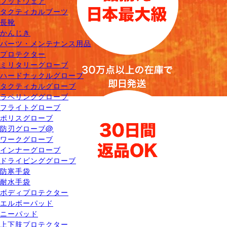
フットウェア
タクティカルブーツ
長靴
かんじき
パーツ・メンテナンス用品
プロテクター
ミリタリーグローブ
ハードナックルグローブ
タクティカルグローブ
ラペリンググローブ
フライトグローブ
ポリスグローブ
防刃グローブ@
ワークグローブ
インナーグローブ
ドライビンググローブ
防寒手袋
耐水手袋
ボディプロテクター
エルボーパッド
ニーパッド
上下肢プロテクター