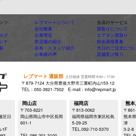
ンツ
レプマートについて
当店のサービス
会社概要
買取りについて
ログ
企業理念
エアガン買取り
ンド
実店舗の紹介
卸会員様募集
覧
店長・スタッフ紹介
大口のご注文につ
お客様の声
店舗受け取り
レプマート 通販部
土日祝休 営業時間 9:00～17:00
〒879-7124 大分県豊後大野市三重町内山153-12
TEL：050-3821-7502 E-mail：info@repmart.jp
岡山店
福岡店
熊本
〒703-8221
〒813-0062
〒861
速区日
岡山県岡山市中区長岡
福岡県福岡市東区松島
熊本
601-1
5-29-25
津
ル1F
TEL.092-710-5370
3-2-8
993
TEL.086-201-3100
TEL.0