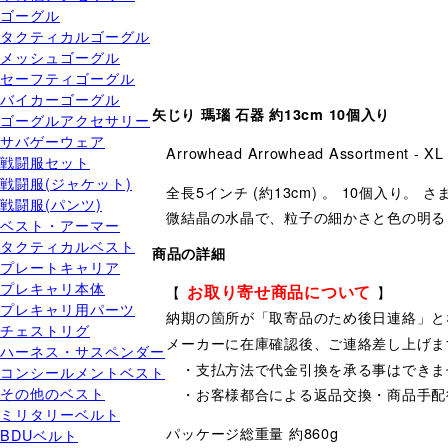
ゴーグル
タクティカルゴーグル
メッシュゴーグル
セーフティゴーグル
バイカーゴーグル
矢じり 瑪瑙 石器 約13cm 10個入り
ゴーグルアクセサリー
サバゲーウェア
Arrowhead Arrowhead Assortment - XL
戦闘服セット
戦闘服(ジャケット)
全長5インチ (約13cm) 。 10個入
戦闘服(パンツ)
微結晶の水晶で、粒子の細かさと色の明る
ベスト・アーマー
タクティカルベスト
商品の詳細
プレートキャリア
プレキャリ本体
お取り寄せ商品について
【
】
プレキャリ用パーツ
納期の箇所が「取寄品のため後日連絡」と
チェストリグ
メーカーに在庫確認後、ご連絡差し上げま
ハーネス・サスペンダー
・支払方法で代金引換を承る事はできま
コンシールメントベスト
その他のベスト
・お客様都合による返品交換・商品手配
ミリタリーベルト
パッケージ総重量 約860g
BDUベルト