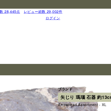
 28,445点
｜
レビュー総数 29,002件
ログイン
ブランド
矢じり 瑪瑙 石器 約13c
Arrowhead Assortment - XL