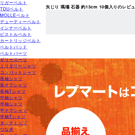
リガーベルト
矢じり 瑪瑙 石器 約13cm 10個入りのレ
TDUベルト
MOLLEベルト
デューティーベルト
インナーベルト
ピストルベルト
カートリッジベルト
ベルトパッド
ベルトパーツ
ギリースーツ
ミリタリーシャツ
コンバットシャツ
長袖シャツ
長そでシャツ
長袖Tシャツ
中袖シャツ
半袖シャツ
半そでシャツ
半袖Tシャツ
タンクトップ
つなぎ