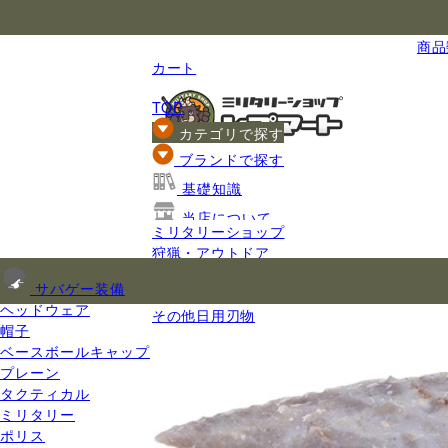
国内最大級のミリタリー総合通販
商品数
カート
TOP
カテゴリで探す
ブランドで探す
基礎知識
当店について
ミリタリーショップ
ご利用ガイド
狩猟・アウトドア
ナイフ
サバゲー装備
日用刃物
ヘッドウェア
その他日用刃物
帽子
ベースボールキャップ
プレーン
タクティカル
ミリタリー
ポリス