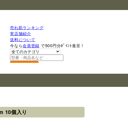
売れ筋ランキング
実店舗紹介
送料について
今なら
会員登録
で500円分ﾎﾟｲﾝﾄ進呈！
検索
m 10個入り