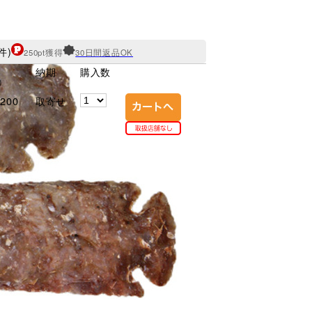
件)
250pt獲得
30日間返品OK
格
納期
購入数
)
200
取寄せ