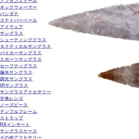
アフガンストール
ネックウォーマー
バンダナ
スナイパーベール
アイウェア
サングラス
シューティンググラス
タクティカルサングラス
バイカーサングラス
スポーツサングラス
セーフティグラス
偏光サングラス
調光サングラス
IRサングラス
サングラスアクセサリー
交換レンズ
ノーズピース
テンプルフレーム
ストラップ
RXインサート
サングラスケース
その他アクセサリー