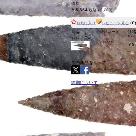
価格
￥8,364
(税込￥9,200)
(0
お気に入り
レビューを見る
商品
価
商品コード
(税込
ｸﾘｯｸで拡大
baah05r
￥9,
この商品をシェア
納期について