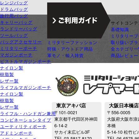
レンジバッグ
ドラムバッグ
旅行用バッグ
キャリーバッグ
ジャンル別カテゴリ
サイトコンテ
ランドリーバッグ
サバゲー装備
基礎知識
ツールバッグ
ガン・ガンパーツ
ミリタリーブ
バッグアクセサリー
ミリタリーファッション
取り扱いブラ
ミリタリーポーチ
狩猟・アウトドア用品
全カテゴリ一
マガジンポーチ
軍モノ・輸入雑貨
商品レビュー
ピストルマガジンポーチ
ナイロン製
樹脂製
レザー製
ライフルマガジンポーチ
ナイロン製
樹脂製
東京アキバ店
大阪日本橋店
レザー製
〒101-0021
〒556-0005
ライフル・ハンドガン兼用
東京都千代田区外神田
大阪府大阪市浪
コンビネーションタイプ
6-14-2
本橋
ユーティリティポーチ
サカイ末広ビル3F
5-14-10 松竹ビ
アドミンポーチ
TEL.03-5817-8170
TEL.06-6575-9