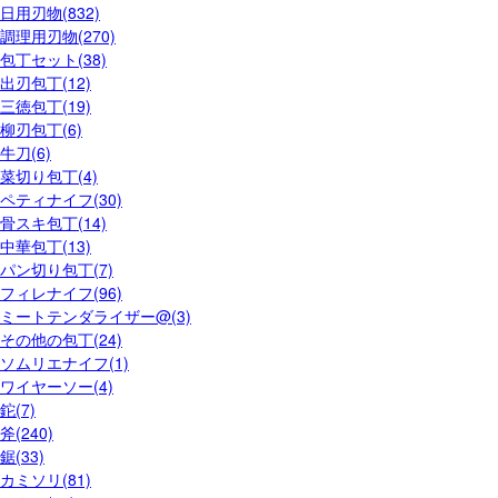
日用刃物(832)
調理用刃物(270)
包丁セット(38)
出刃包丁(12)
三徳包丁(19)
柳刃包丁(6)
牛刀(6)
菜切り包丁(4)
ペティナイフ(30)
骨スキ包丁(14)
中華包丁(13)
パン切り包丁(7)
フィレナイフ(96)
ミートテンダライザー@(3)
その他の包丁(24)
ソムリエナイフ(1)
ワイヤーソー(4)
鉈(7)
斧(240)
鋸(33)
カミソリ(81)