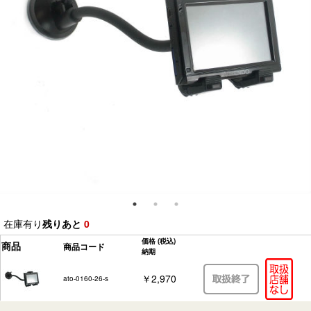
在庫有り
残りあと
0
価格
(税込)
商品
商品コード
納期
￥2,970
ato-0160-26-s