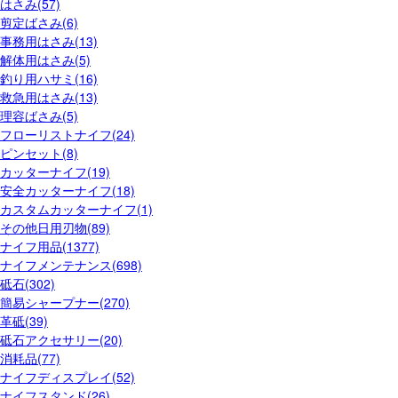
はさみ(57)
剪定ばさみ(6)
事務用はさみ(13)
解体用はさみ(5)
釣り用ハサミ(16)
救急用はさみ(13)
理容ばさみ(5)
フローリストナイフ(24)
ピンセット(8)
カッターナイフ(19)
安全カッターナイフ(18)
カスタムカッターナイフ(1)
その他日用刃物(89)
ナイフ用品(1377)
ナイフメンテナンス(698)
砥石(302)
簡易シャープナー(270)
革砥(39)
砥石アクセサリー(20)
消耗品(77)
ナイフディスプレイ(52)
ナイフスタンド(26)