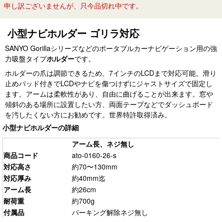
申し訳ございませんが、只今品切れ中です。
小型ナビホルダー ゴリラ対応
SANYO Gorillaシリーズなどのポータブルカーナビゲーション用の強
力吸盤タイプ
ホルダー
です。
ホルダーの爪は調節できるため、7インチのLCDまで対応可能。滑り
止めパッド付きでLCDやナビを傷つけずにジャストサイズで固定し
ます。アームは柔軟性があり、自由に曲げることが出来ます。窓や
傾斜のある場所に設置したい方、両面テープなどでダッシュボード
を汚したくない方にお勧めです。世界特許取得済み。
小型ナビホルダーの詳細
アーム長、ネジ無し
商品コード
ato-0160-26-s
対応高さ
約70〜130mm
対応厚み
約40mm迄
アーム長
約26cm
耐荷重
約700g
付属品
パーキング解除ネジ無し